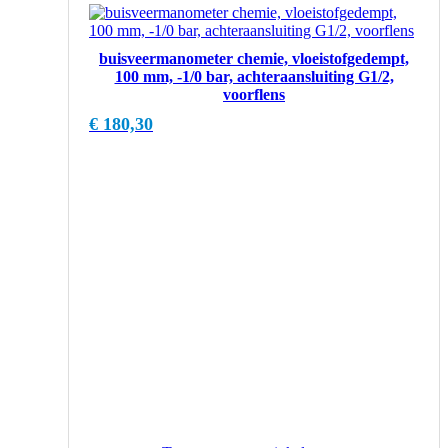
buisveermanometer chemie, vloeistofgedempt,
100 mm, -1/0 bar, achteraansluiting G1/2,
voorflens
€
180,30