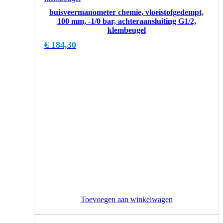
buisveermanometer chemie, vloeistofgedempt,
100 mm, -1/0 bar, achteraansluiting G1/2,
klembeugel
€
184,30
Toevoegen aan winkelwagen