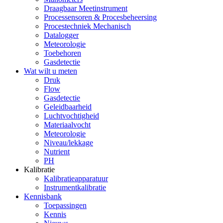
Draagbaar Meetinstrument
Processensoren & Procesbeheersing
Procestechniek Mechanisch
Datalogger
Meteorologie
Toebehoren
Gasdetectie
Wat wilt u meten
Druk
Flow
Gasdetectie
Geleidbaarheid
Luchtvochtigheid
Materiaalvocht
Meteorologie
Niveau/lekkage
Nutrient
PH
Kalibratie
Kalibratieapparatuur
Instrumentkalibratie
Kennisbank
Toepassingen
Kennis