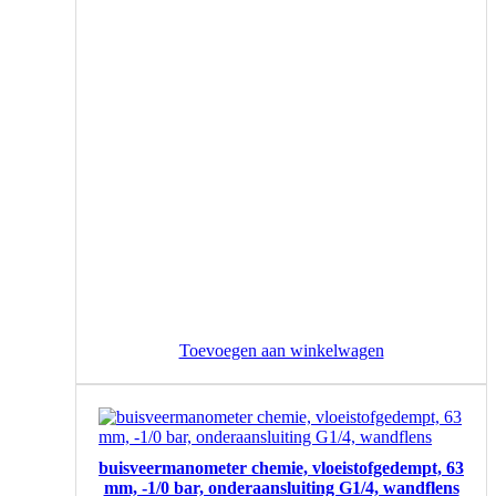
Toevoegen aan winkelwagen
buisveermanometer chemie, vloeistofgedempt, 63
mm, -1/0 bar, onderaansluiting G1/4, wandflens