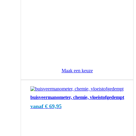
productpagina
Maak een keuze
Dit
product
buisveermanometer, chemie, vloeistofgedempt
heeft
meerdere
vanaf
€
69,95
variaties.
Deze
optie
kan
gekozen