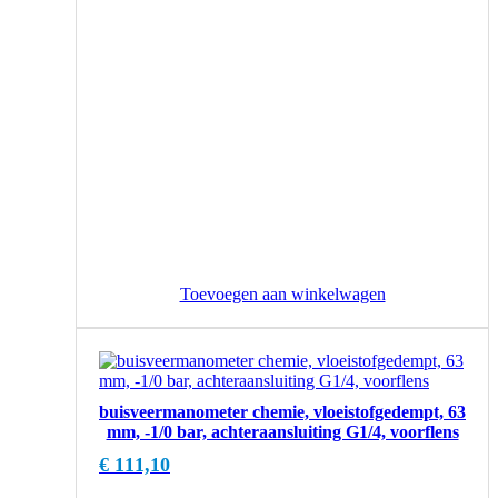
Toevoegen aan winkelwagen
buisveermanometer chemie, vloeistofgedempt, 63
mm, -1/0 bar, achteraansluiting G1/4, voorflens
€
111,10