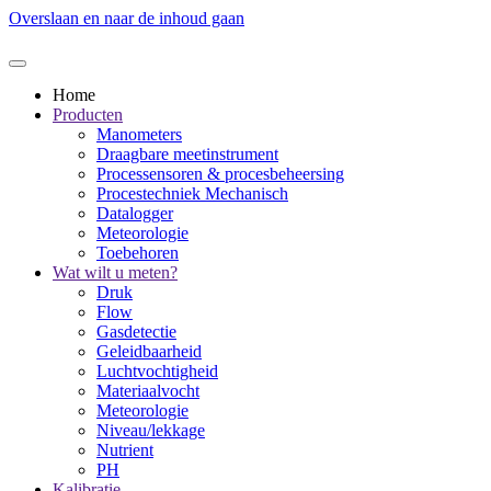
Overslaan en naar de inhoud gaan
Home
Producten
Manometers
Draagbare meetinstrument
Processensoren & procesbeheersing
Procestechniek Mechanisch
Datalogger
Meteorologie
Toebehoren
Wat wilt u meten?
Druk
Flow
Gasdetectie
Geleidbaarheid
Luchtvochtigheid
Materiaalvocht
Meteorologie
Niveau/lekkage
Nutrient
PH
Kalibratie