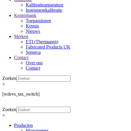
Kalibratieapparatuur
Instrumentkalibratie
Kennisbank
Toepassingen
Kennis
Nieuws
Merken
ETI (Thermapen)
Fabricated Products UK
Senseca
Contact
Over ons
Contact
Zoeken
×
[wdevs_tax_switch]
Zoeken
×
Producten
Manometers