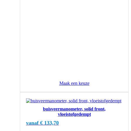
worden
op
de
productpagina
Maak een keuze
Dit
product
buisveermanometer, solid front,
heeft
vloeistofgedempt
meerdere
variaties.
vanaf
€
133,70
Deze