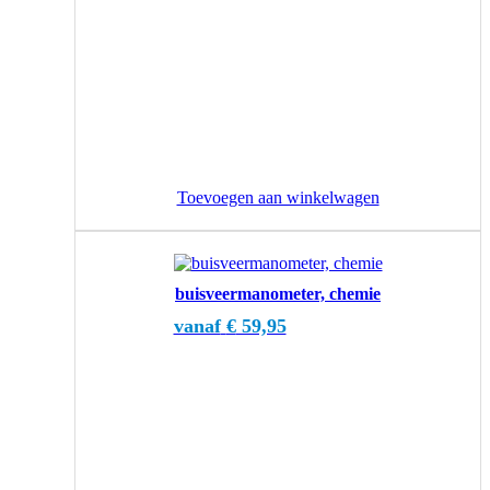
Toevoegen aan winkelwagen
Dit
product
buisveermanometer, chemie
heeft
meerdere
vanaf
€
59,95
variaties.
Deze
optie
kan
gekozen
worden
op
de