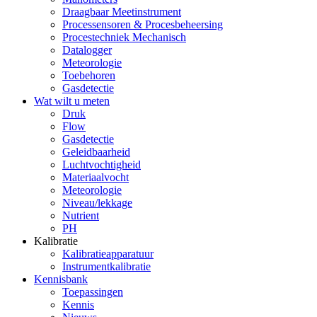
Draagbaar Meetinstrument
Processensoren & Procesbeheersing
Procestechniek Mechanisch
Datalogger
Meteorologie
Toebehoren
Gasdetectie
Wat wilt u meten
Druk
Flow
Gasdetectie
Geleidbaarheid
Luchtvochtigheid
Materiaalvocht
Meteorologie
Niveau/lekkage
Nutrient
PH
Kalibratie
Kalibratieapparatuur
Instrumentkalibratie
Kennisbank
Toepassingen
Kennis