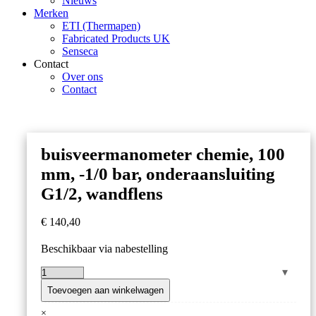
Nieuws
Merken
ETI (Thermapen)
Fabricated Products UK
Senseca
Contact
Over ons
Contact
buisveermanometer chemie, 100
mm, -1/0 bar, onderaansluiting
G1/2, wandflens
€
140,40
Beschikbaar via nabestelling
buisveermanometer
chemie,
Toevoegen aan winkelwagen
100
×
mm,