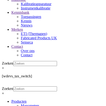
Kalibratieapparatuur
Instrumentkalibratie
Kennisbank
Toepassingen
Kennis
Nieuws
Merken
ETI (Thermapen)
Fabricated Products UK
Senseca
Contact
Over ons
Contact
Zoeken
×
[wdevs_tax_switch]
Zoeken
×
Producten
Manometers