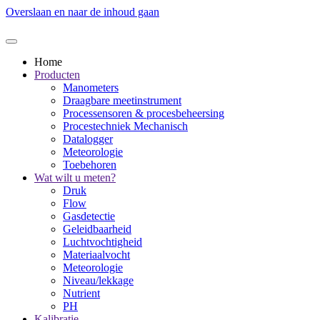
Overslaan en naar de inhoud gaan
Home
Producten
Manometers
Draagbare meetinstrument
Processensoren & procesbeheersing
Procestechniek Mechanisch
Datalogger
Meteorologie
Toebehoren
Wat wilt u meten?
Druk
Flow
Gasdetectie
Geleidbaarheid
Luchtvochtigheid
Materiaalvocht
Meteorologie
Niveau/lekkage
Nutrient
PH
Kalibratie