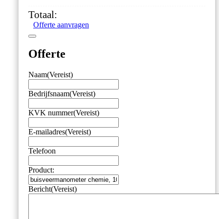
-1/0
Totaal:
bar,
Offerte aanvragen
onderaansluiting
G1/2,
wandflens
Offerte
aantal
Naam
(Vereist)
Bedrijfsnaam
(Vereist)
KVK nummer
(Vereist)
E-mailadres
(Vereist)
Telefoon
Product:
Bericht
(Vereist)