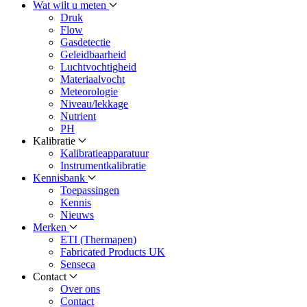
Wat wilt u meten
Druk
Flow
Gasdetectie
Geleidbaarheid
Luchtvochtigheid
Materiaalvocht
Meteorologie
Niveau/lekkage
Nutrient
PH
Kalibratie
Kalibratieapparatuur
Instrumentkalibratie
Kennisbank
Toepassingen
Kennis
Nieuws
Merken
ETI (Thermapen)
Fabricated Products UK
Senseca
Contact
Over ons
Contact