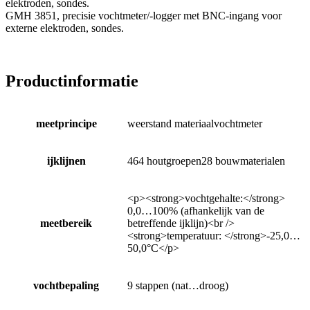
elektroden, sondes.
GMH 3851, precisie vochtmeter/-logger met BNC-ingang voor
externe elektroden, sondes.
Productinformatie
meetprincipe
weerstand materiaalvochtmeter
ijklijnen
464 houtgroepen28 bouwmaterialen
<p><strong>vochtgehalte:</strong>
0,0…100% (afhankelijk van de
meetbereik
betreffende ijklijn)<br />
<strong>temperatuur: </strong>-25,0…
50,0°C</p>
vochtbepaling
9 stappen (nat…droog)