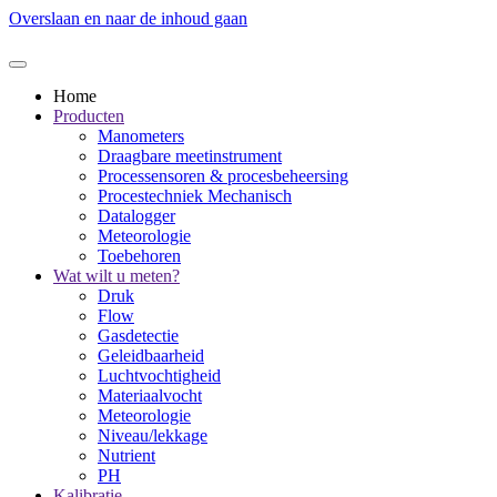
Overslaan en naar de inhoud gaan
Home
Producten
Manometers
Draagbare meetinstrument
Processensoren & procesbeheersing
Procestechniek Mechanisch
Datalogger
Meteorologie
Toebehoren
Wat wilt u meten?
Druk
Flow
Gasdetectie
Geleidbaarheid
Luchtvochtigheid
Materiaalvocht
Meteorologie
Niveau/lekkage
Nutrient
PH
Kalibratie