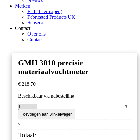
Nieuws
Merken
ETI (Thermapen)
Fabricated Products UK
Senseca
Contact
Over ons
Contact
GMH 3810 precisie
materiaalvochtmeter
€
218,70
Beschikbaar via nabestelling
GMH
3810
Toevoegen aan winkelwagen
precisie
×
materiaalvochtmeter
aantal
Totaal: