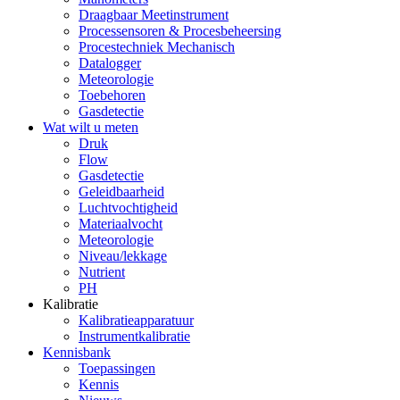
Draagbaar Meetinstrument
Processensoren & Procesbeheersing
Procestechniek Mechanisch
Datalogger
Meteorologie
Toebehoren
Gasdetectie
Wat wilt u meten
Druk
Flow
Gasdetectie
Geleidbaarheid
Luchtvochtigheid
Materiaalvocht
Meteorologie
Niveau/lekkage
Nutrient
PH
Kalibratie
Kalibratieapparatuur
Instrumentkalibratie
Kennisbank
Toepassingen
Kennis