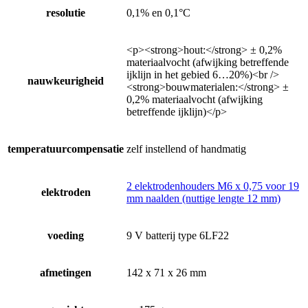
resolutie
0,1% en 0,1°C
<p><strong>hout:</strong> ± 0,2%
materiaalvocht (afwijking betreffende
ijklijn in het gebied 6…20%)<br />
nauwkeurigheid
<strong>bouwmaterialen:</strong> ±
0,2% materiaalvocht (afwijking
betreffende ijklijn)</p>
temperatuurcompensatie
zelf instellend of handmatig
2 elektrodenhouders M6 x 0,75 voor 19
elektroden
mm naalden (nuttige lengte 12 mm)
voeding
9 V batterij type 6LF22
afmetingen
142 x 71 x 26 mm