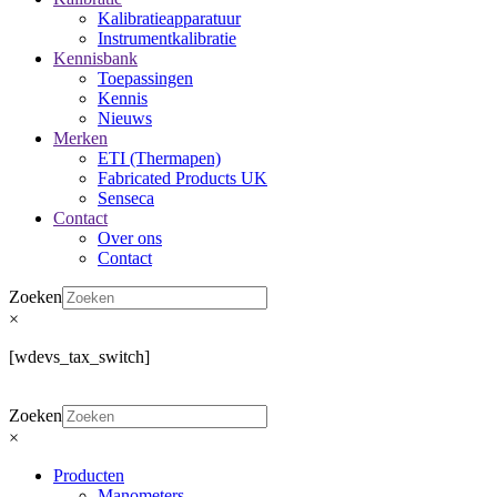
Kalibratieapparatuur
Instrumentkalibratie
Kennisbank
Toepassingen
Kennis
Nieuws
Merken
ETI (Thermapen)
Fabricated Products UK
Senseca
Contact
Over ons
Contact
Zoeken
×
[wdevs_tax_switch]
Zoeken
×
Producten
Manometers