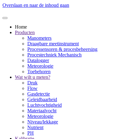
Overslaan en naar de inhoud gaan
Home
Producten
Manometers
Draagbare meetinstrument
Processensoren & procesbeheersing
Procestechniek Mechanisch
Datalogger
Meteorologie
Toebehoren
Wat wilt u meten?
Druk
Flow
Gasdetectie
Geleidbaarheid
Luchtvochtigheid
Materiaalvocht
Meteorologie
Niveau/lekkage
Nutrient
PH
Kalibratie