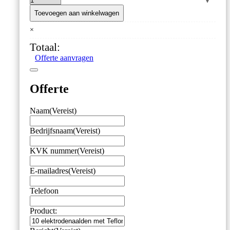
10
elektrodenaalden
Toevoegen aan winkelwagen
met
×
Teflon
isolatie
Totaal:
aantal
Offerte aanvragen
Offerte
Naam
(Vereist)
Bedrijfsnaam
(Vereist)
KVK nummer
(Vereist)
E-mailadres
(Vereist)
Telefoon
Product: