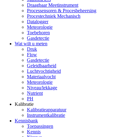
Draagbaar Meetinstrument
Processensoren & Procesbeheersing
Procestechniek Mechanisch
Datalogger
Meteorologie
Toebehoren
Gasdetectie
Wat wilt u meten
Druk
Flow
Gasdetectie
Geleidbaarheid
Luchtvochtigheid
Materiaalvocht
Meteorologie
Niveau/lekkage
Nutrient
PH
Kalibratie
Kalibratieapparatuur
Instrumentkalibratie
Kennisbank
Toepassingen
Kennis