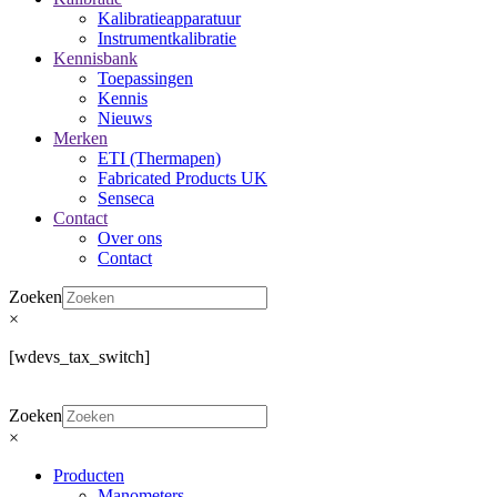
Kalibratieapparatuur
Instrumentkalibratie
Kennisbank
Toepassingen
Kennis
Nieuws
Merken
ETI (Thermapen)
Fabricated Products UK
Senseca
Contact
Over ons
Contact
Zoeken
×
[wdevs_tax_switch]
Zoeken
×
Producten
Manometers