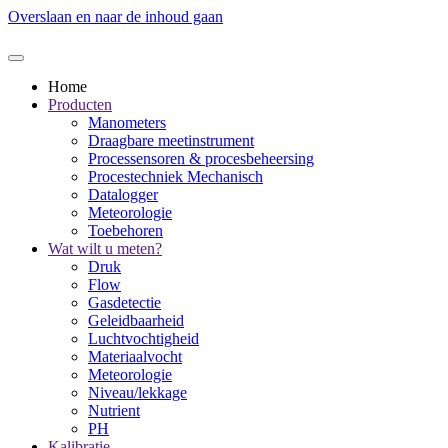
Overslaan en naar de inhoud gaan
Home
Producten
Manometers
Draagbare meetinstrument
Processensoren & procesbeheersing
Procestechniek Mechanisch
Datalogger
Meteorologie
Toebehoren
Wat wilt u meten?
Druk
Flow
Gasdetectie
Geleidbaarheid
Luchtvochtigheid
Materiaalvocht
Meteorologie
Niveau/lekkage
Nutrient
PH
Kalibratie