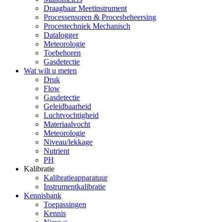
Draagbaar Meetinstrument
Processensoren & Procesbeheersing
Procestechniek Mechanisch
Datalogger
Meteorologie
Toebehoren
Gasdetectie
Wat wilt u meten
Druk
Flow
Gasdetectie
Geleidbaarheid
Luchtvochtigheid
Materiaalvocht
Meteorologie
Niveau/lekkage
Nutrient
PH
Kalibratie
Kalibratieapparatuur
Instrumentkalibratie
Kennisbank
Toepassingen
Kennis