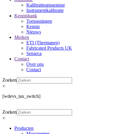
Kalibratieapparatuur
Instrumentkalibratie
Kennisbank
Toepassingen
Kennis
Nieuws
Merken
ETI (Thermapen)
Fabricated Products UK
Senseca
Contact
Over ons
Contact
Zoeken
×
[wdevs_tax_switch]
Zoeken
×
Producten
Manometers