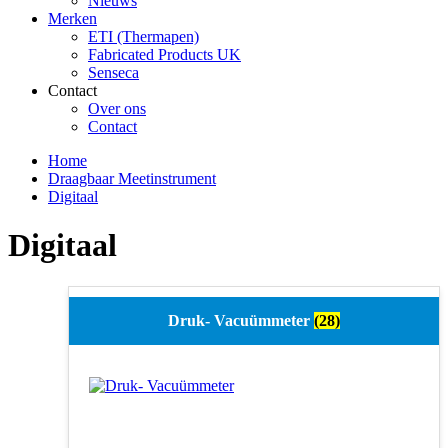
Nieuws
Merken
ETI (Thermapen)
Fabricated Products UK
Senseca
Contact
Over ons
Contact
Home
Draagbaar Meetinstrument
Digitaal
Digitaal
Druk- Vacuümmeter
(28)