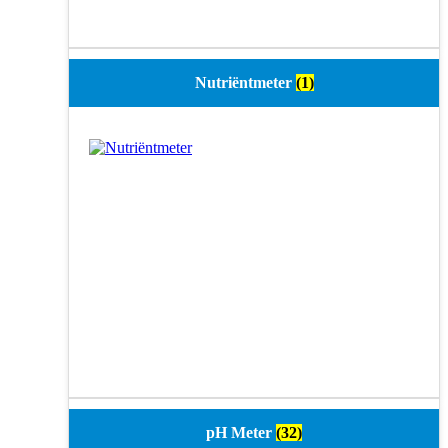
Nutriëntmeter
(1)
pH Meter
(32)