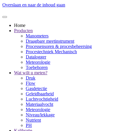
Overslaan en naar de inhoud gaan
Home
Producten
Manometers
Draagbare meetinstrument
Processensoren & procesbeheersing
Procestechniek Mechanisch
Datalogger
Meteorologie
Toebehoren
Wat wilt u meten?
Druk
Flow
Gasdetectie
Geleidbaarheid
Luchtvochtigheid
Materiaalvocht
Meteorologie
Niveau/lekkage
Nutrient
PH
Kalibratie