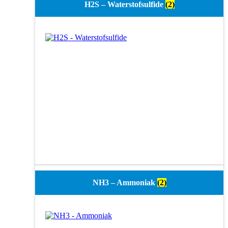
H2S – Waterstofsulfide
(2)
NH3 – Ammoniak
(2)