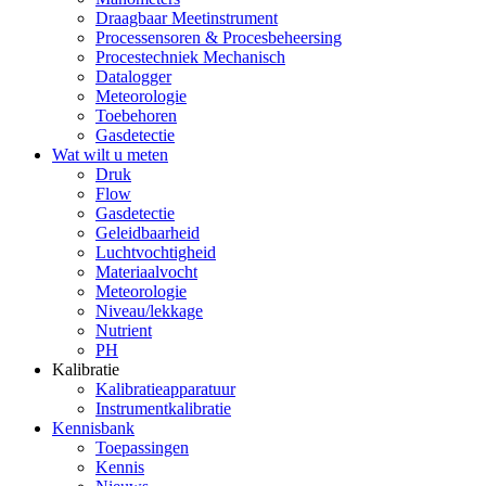
Draagbaar Meetinstrument
Processensoren & Procesbeheersing
Procestechniek Mechanisch
Datalogger
Meteorologie
Toebehoren
Gasdetectie
Wat wilt u meten
Druk
Flow
Gasdetectie
Geleidbaarheid
Luchtvochtigheid
Materiaalvocht
Meteorologie
Niveau/lekkage
Nutrient
PH
Kalibratie
Kalibratieapparatuur
Instrumentkalibratie
Kennisbank
Toepassingen
Kennis