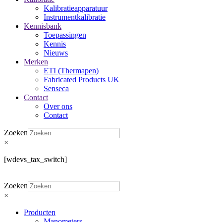
Kalibratieapparatuur
Instrumentkalibratie
Kennisbank
Toepassingen
Kennis
Nieuws
Merken
ETI (Thermapen)
Fabricated Products UK
Senseca
Contact
Over ons
Contact
Zoeken
×
[wdevs_tax_switch]
Zoeken
×
Producten
Manometers