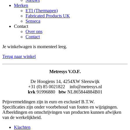
Nieuws
Merken
ETI (Thermapen)
Fabricated Products UK
Senseca
Contact
Over ons
Contact
Je winkelwagen is momenteel leeg.
Terug naar winkel
Metresys V.O.F.
De Hoogjens 14, 4254XW Sleeuwijk
+31 (0) 85 0021822 info@metresys.nl
kvk
91996880
btw
NL865844884B01
Prijsvermeldingen zijn in euro en exclusief B.T.W.
Specificaties zijn onder voorbehoud van fouten en wijzigingen.
Afbeeldingen en omschrijvingen van producten kunnen afwijken
van de werkelijkheid.
Klachten