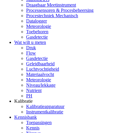
Draagbaar Meetinstrument
Processensoren & Procesbeheersing
Procestechniek Mechanisch
Datalogger
Meteorologie
Toebehoren
Gasdetectie
Wat wilt u meten
Druk
Flow
Gasdetectie
Geleidbaarheid
Luchtvochtigheid
Materiaalvocht
Meteorologie
Niveau/lekkage
Nutrient
PH
Kalibratie
Kalibratieapparatuur
Instrumentkalibratie
Kennisbank
Toepassingen
Kennis