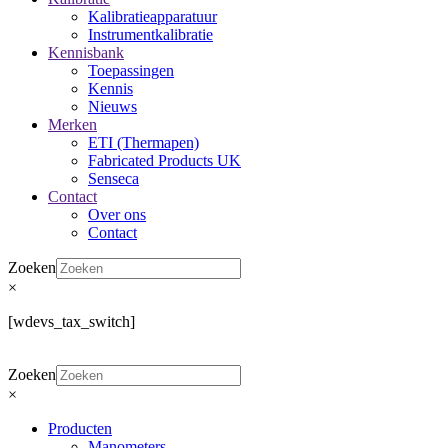
Kalibratieapparatuur
Instrumentkalibratie
Kennisbank
Toepassingen
Kennis
Nieuws
Merken
ETI (Thermapen)
Fabricated Products UK
Senseca
Contact
Over ons
Contact
Zoeken
×
[wdevs_tax_switch]
Zoeken
×
Producten
Manometers