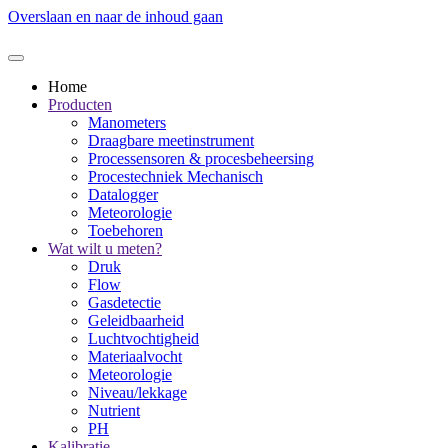
Overslaan en naar de inhoud gaan
Home
Producten
Manometers
Draagbare meetinstrument
Processensoren & procesbeheersing
Procestechniek Mechanisch
Datalogger
Meteorologie
Toebehoren
Wat wilt u meten?
Druk
Flow
Gasdetectie
Geleidbaarheid
Luchtvochtigheid
Materiaalvocht
Meteorologie
Niveau/lekkage
Nutrient
PH
Kalibratie