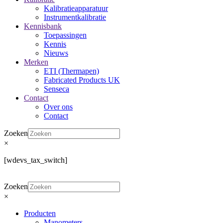
Kalibratieapparatuur
Instrumentkalibratie
Kennisbank
Toepassingen
Kennis
Nieuws
Merken
ETI (Thermapen)
Fabricated Products UK
Senseca
Contact
Over ons
Contact
Zoeken
×
[wdevs_tax_switch]
Zoeken
×
Producten
Manometers