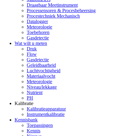
Draagbaar Meetinstrument
Processensoren & Procesbeheersing
Procestechniek Mechanisch
Datalogger
Meteorologie
Toebehoren
Gasdetectie
Wat wilt u meten
Druk
Flow
Gasdetectie
Geleidbaarheid
Luchtvochtigheid
Materiaalvocht
Meteorologie
Niveau/lekkage
Nutrient
PH
Kalibratie
Kalibratieapparatuur
Instrumentkalibratie
Kennisbank
Toepassingen
Kennis