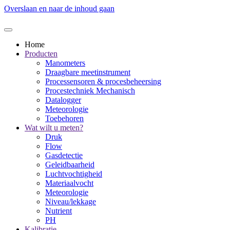
Overslaan en naar de inhoud gaan
Home
Producten
Manometers
Draagbare meetinstrument
Processensoren & procesbeheersing
Procestechniek Mechanisch
Datalogger
Meteorologie
Toebehoren
Wat wilt u meten?
Druk
Flow
Gasdetectie
Geleidbaarheid
Luchtvochtigheid
Materiaalvocht
Meteorologie
Niveau/lekkage
Nutrient
PH
Kalibratie