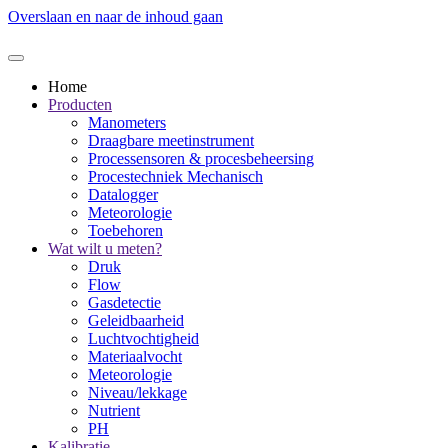
Overslaan en naar de inhoud gaan
Home
Producten
Manometers
Draagbare meetinstrument
Processensoren & procesbeheersing
Procestechniek Mechanisch
Datalogger
Meteorologie
Toebehoren
Wat wilt u meten?
Druk
Flow
Gasdetectie
Geleidbaarheid
Luchtvochtigheid
Materiaalvocht
Meteorologie
Niveau/lekkage
Nutrient
PH
Kalibratie