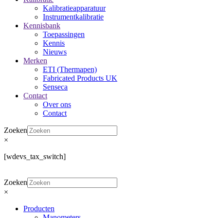
Kalibratieapparatuur
Instrumentkalibratie
Kennisbank
Toepassingen
Kennis
Nieuws
Merken
ETI (Thermapen)
Fabricated Products UK
Senseca
Contact
Over ons
Contact
Zoeken
×
[wdevs_tax_switch]
Zoeken
×
Producten
Manometers