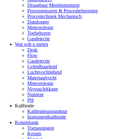
Draagbaar Meetinstrument
Processensoren & Procesbeheersing
Procestechniek Mechanisch
Datalogger
Meteorologie
Toebehoren
Gasdetectie
Wat wilt u meten
Druk
Flow
Gasdetectie
Geleidbaarheid
Luchtvochtigheid
Materiaalvocht
Meteorologie
Niveau/lekkage
Nutrient
PH
Kalibratie
Kalibratieapparatuur
Instrumentkalibratie
Kennisbank
Toepassingen
Kennis