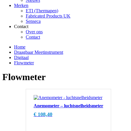
Nieuws
Merken
ETI (Thermapen)
Fabricated Products UK
Senseca
Contact
Over ons
Contact
Home
Draagbaar Meetinstrument
Digitaal
Flowmeter
Flowmeter
Anemometer – luchtsnelheidsmeter
€
108,40