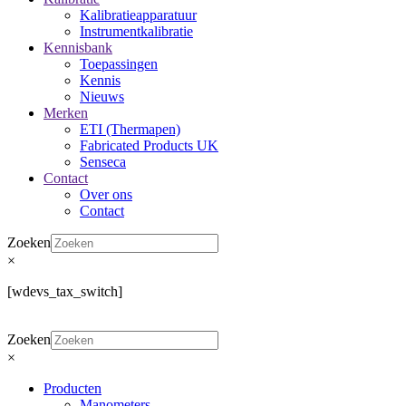
Kalibratieapparatuur
Instrumentkalibratie
Kennisbank
Toepassingen
Kennis
Nieuws
Merken
ETI (Thermapen)
Fabricated Products UK
Senseca
Contact
Over ons
Contact
Zoeken
×
[wdevs_tax_switch]
Zoeken
×
Producten
Manometers