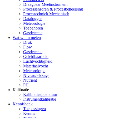
Draagbaar Meetinstrument
Processensoren & Procesbeheersing
Procestechniek Mechanisch
Datalogger
Meteorologie
Toebehoren
Gasdetectie
Wat wilt u meten
Druk
Flow
Gasdetectie
Geleidbaarheid
Luchtvochtigheid
Materiaalvocht
Meteorologie
Niveau/lekkage
Nutrient
PH
Kalibratie
Kalibratieapparatuur
Instrumentkalibratie
Kennisbank
Toepassingen
Kennis