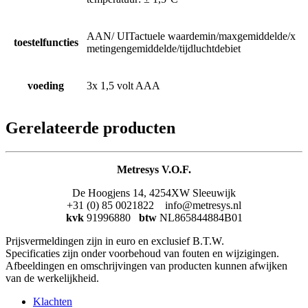
AAN/ UITactuele waardemin/maxgemiddelde/x
toestelfuncties
metingengemiddelde/tijdluchtdebiet
voeding
3x 1,5 volt AAA
Gerelateerde producten
Metresys V.O.F.
De Hoogjens 14, 4254XW Sleeuwijk
+31 (0) 85 0021822 info@metresys.nl
kvk
91996880
btw
NL865844884B01
Prijsvermeldingen zijn in euro en exclusief B.T.W.
Specificaties zijn onder voorbehoud van fouten en wijzigingen.
Afbeeldingen en omschrijvingen van producten kunnen afwijken
van de werkelijkheid.
Klachten