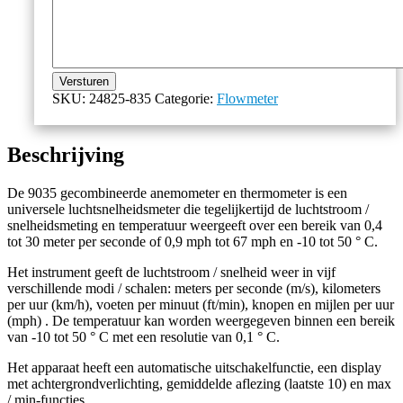
Versturen
SKU:
24825-835
Categorie:
Flowmeter
Beschrijving
De 9035 gecombineerde anemometer en thermometer is een
universele luchtsnelheidsmeter die tegelijkertijd de luchtstroom /
snelheidsmeting en temperatuur weergeeft over een bereik van 0,4
tot 30 meter per seconde of 0,9 mph tot 67 mph en -10 tot 50 ° C.
Het instrument geeft de luchtstroom / snelheid weer in vijf
verschillende modi / schalen: meters per seconde (m/s), kilometers
per uur (km/h), voeten per minuut (ft/min), knopen en mijlen per uur
(mph) . De temperatuur kan worden weergegeven binnen een bereik
van -10 tot 50 ° C met een resolutie van 0,1 ° C.
Het apparaat heeft een automatische uitschakelfunctie, een display
met achtergrondverlichting, gemiddelde aflezing (laatste 10) en max
/ min-functies.