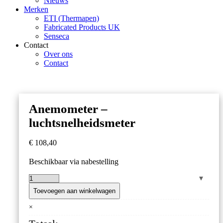
Nieuws
Merken
ETI (Thermapen)
Fabricated Products UK
Senseca
Contact
Over ons
Contact
Anemometer –
luchtsnelheidsmeter
€
108,40
Beschikbaar via nabestelling
Anemometer
–
Toevoegen aan winkelwagen
luchtsnelheidsmeter
×
aantal