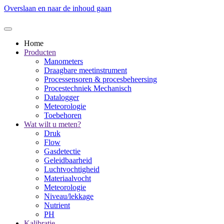
Overslaan en naar de inhoud gaan
Home
Producten
Manometers
Draagbare meetinstrument
Processensoren & procesbeheersing
Procestechniek Mechanisch
Datalogger
Meteorologie
Toebehoren
Wat wilt u meten?
Druk
Flow
Gasdetectie
Geleidbaarheid
Luchtvochtigheid
Materiaalvocht
Meteorologie
Niveau/lekkage
Nutrient
PH
Kalibratie