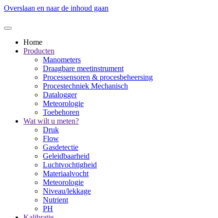
Overslaan en naar de inhoud gaan
Home
Producten
Manometers
Draagbare meetinstrument
Processensoren & procesbeheersing
Procestechniek Mechanisch
Datalogger
Meteorologie
Toebehoren
Wat wilt u meten?
Druk
Flow
Gasdetectie
Geleidbaarheid
Luchtvochtigheid
Materiaalvocht
Meteorologie
Niveau/lekkage
Nutrient
PH
Kalibratie