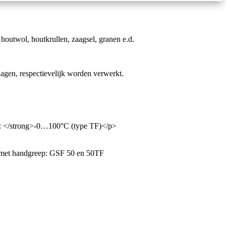
houtwol, houtkrullen, zaagsel, granen e.d.
lagen, respectievelijk worden verwerkt.
: </strong>-0…100°C (type TF)</p>
met handgreep: GSF 50 en 50TF