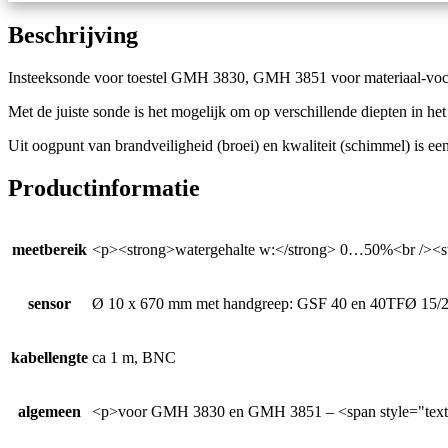
Beschrijving
Insteeksonde voor toestel GMH 3830, GMH 3851 voor materiaal-vochtmet
Met de juiste sonde is het mogelijk om op verschillende diepten in het
Uit oogpunt van brandveiligheid (broei) en kwaliteit (schimmel) is ee
Productinformatie
meetbereik
<p><strong>watergehalte w:</strong> 0…50%<br /><st
sensor
Ø 10 x 670 mm met handgreep: GSF 40 en 40TFØ 15/
kabellengte
ca 1 m, BNC
algemeen
<p>voor GMH 3830 en GMH 3851 – <span style="text-