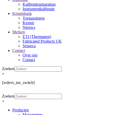
Kalibratieapparatuur
Instrumentkalibratie
Kennisbank
Toepassingen
Kennis
Nieuws
Merken
ETI (Thermapen)
Fabricated Products UK
Senseca
Contact
Over ons
Contact
Zoeken
×
[wdevs_tax_switch]
Zoeken
×
Producten
Manometers