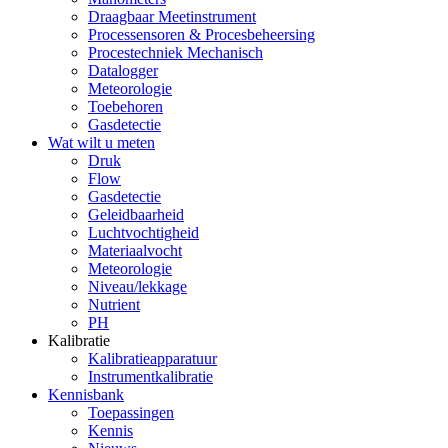
Draagbaar Meetinstrument
Processensoren & Procesbeheersing
Procestechniek Mechanisch
Datalogger
Meteorologie
Toebehoren
Gasdetectie
Wat wilt u meten
Druk
Flow
Gasdetectie
Geleidbaarheid
Luchtvochtigheid
Materiaalvocht
Meteorologie
Niveau/lekkage
Nutrient
PH
Kalibratie
Kalibratieapparatuur
Instrumentkalibratie
Kennisbank
Toepassingen
Kennis