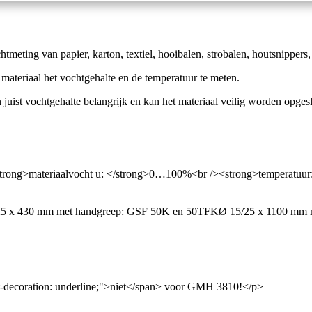
ing van papier, karton, textiel, hooibalen, strobalen, houtsnippers, 
 materiaal het vochtgehalte en de temperatuur te meten.
n juist vochtgehalte belangrijk en kan het materiaal veilig worden opges
rong>materiaalvocht u: </strong>0…100%<br /><strong>temperatuur
25 x 430 mm met handgreep: GSF 50K en 50TFKØ 15/25 x 1100 mm 
decoration: underline;">niet</span> voor GMH 3810!</p>