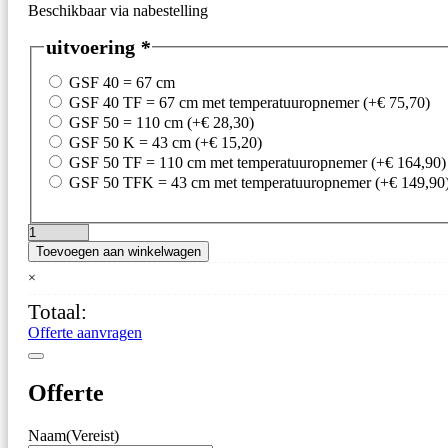
Beschikbaar via nabestelling
uitvoering
*
GSF 40 = 67 cm
GSF 40 TF = 67 cm met temperatuuropnemer
(+
€
75,70
)
GSF 50 = 110 cm
(+
€
28,30
)
GSF 50 K = 43 cm
(+
€
15,20
)
GSF 50 TF = 110 cm met temperatuuropnemer
(+
€
164,90
)
GSF 50 TFK = 43 cm met temperatuuropnemer
(+
€
149,90
GSF
Toevoegen aan winkelwagen
50-
110
×
Insteeksonde
Totaal:
aantal
Offerte aanvragen
Offerte
Naam
(Vereist)