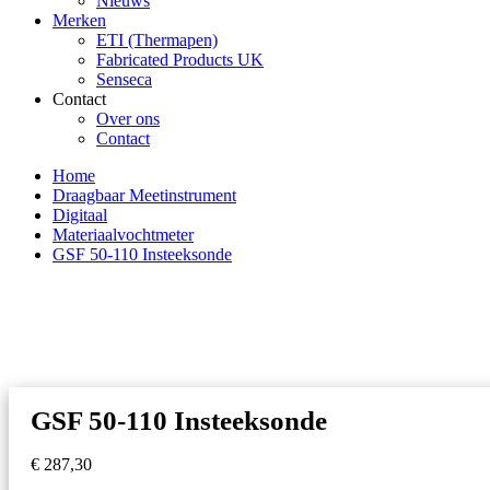
Nieuws
Merken
ETI (Thermapen)
Fabricated Products UK
Senseca
Contact
Over ons
Contact
Home
Draagbaar Meetinstrument
Digitaal
Materiaalvochtmeter
GSF 50-110 Insteeksonde
GSF 50-110 Insteeksonde
€
287,30