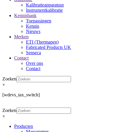
Kalibratieapparatuur
Instrumentkalibratie
Kennisbank
Toepassingen
Kennis
Nieuws
Merken
ETI (Thermapen)
Fabricated Products UK
Senseca
Contact
Over ons
Contact
Zoeken
×
[wdevs_tax_switch]
Zoeken
×
Producten
Manometers