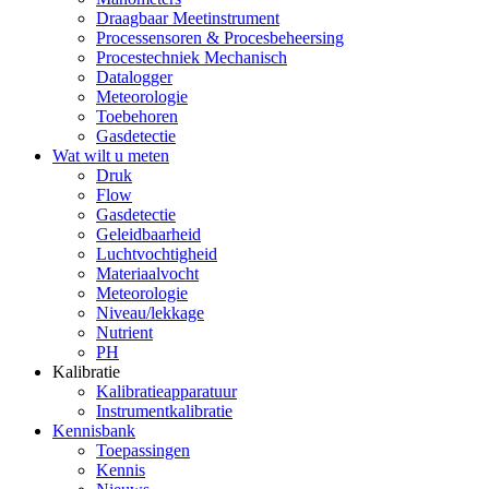
Draagbaar Meetinstrument
Processensoren & Procesbeheersing
Procestechniek Mechanisch
Datalogger
Meteorologie
Toebehoren
Gasdetectie
Wat wilt u meten
Druk
Flow
Gasdetectie
Geleidbaarheid
Luchtvochtigheid
Materiaalvocht
Meteorologie
Niveau/lekkage
Nutrient
PH
Kalibratie
Kalibratieapparatuur
Instrumentkalibratie
Kennisbank
Toepassingen
Kennis