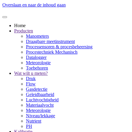
Overslaan en naar de inhoud gaan
Home
Producten
Manometers
Draagbare meetinstrument
Processensoren & procesbeheersing
Procestechniek Mechanisch
Datalogger
Meteorologie
Toebehoren
Wat wilt u meten?
Druk
Flow
Gasdetectie
Geleidbaarheid
Luchtvochtigheid
Materiaalvocht
Meteorologie
Niveau/lekkage
Nutrient
PH
Kalibratie