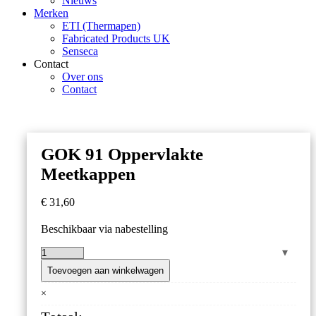
Nieuws
Merken
ETI (Thermapen)
Fabricated Products UK
Senseca
Contact
Over ons
Contact
GOK 91 Oppervlakte
Meetkappen
€
31,60
Beschikbaar via nabestelling
GOK
91
Toevoegen aan winkelwagen
Oppervlakte
×
Meetkappen
aantal