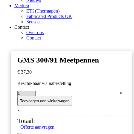
Nieuws
Merken
ETI (Thermapen)
Fabricated Products UK
Senseca
Contact
Over ons
Contact
GMS 300/91 Meetpennen
€
37,30
Beschikbaar via nabestelling
GMS
300/91
Toevoegen aan winkelwagen
Meetpennen
×
aantal
Totaal:
Offerte aanvragen