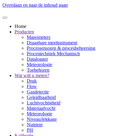
Overslaan en naar de inhoud gaan
Home
Producten
Manometers
Draagbare meetinstrument
Processensoren & procesbeheersing
Procestechniek Mechanisch
Datalogger
Meteorologie
Toebehoren
Wat wilt u meten?
Druk
Flow
Gasdetectie
Geleidbaarheid
Luchtvochtigheid
Materiaalvocht
Meteorologie
Niveau/lekkage
Nutrient
PH
Kalibratie