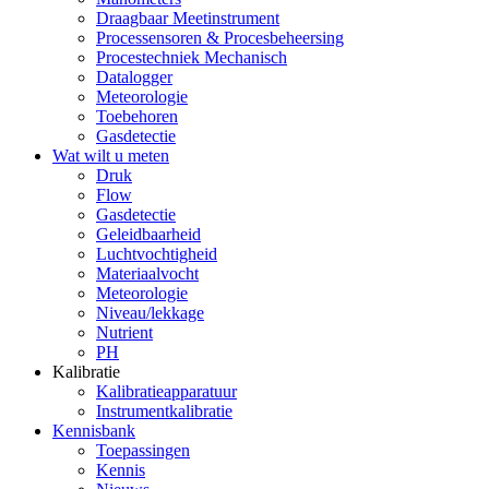
Draagbaar Meetinstrument
Processensoren & Procesbeheersing
Procestechniek Mechanisch
Datalogger
Meteorologie
Toebehoren
Gasdetectie
Wat wilt u meten
Druk
Flow
Gasdetectie
Geleidbaarheid
Luchtvochtigheid
Materiaalvocht
Meteorologie
Niveau/lekkage
Nutrient
PH
Kalibratie
Kalibratieapparatuur
Instrumentkalibratie
Kennisbank
Toepassingen
Kennis