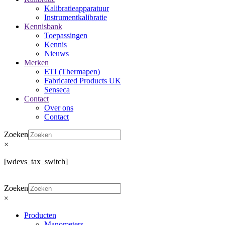
Kalibratieapparatuur
Instrumentkalibratie
Kennisbank
Toepassingen
Kennis
Nieuws
Merken
ETI (Thermapen)
Fabricated Products UK
Senseca
Contact
Over ons
Contact
Zoeken
×
[wdevs_tax_switch]
Zoeken
×
Producten
Manometers