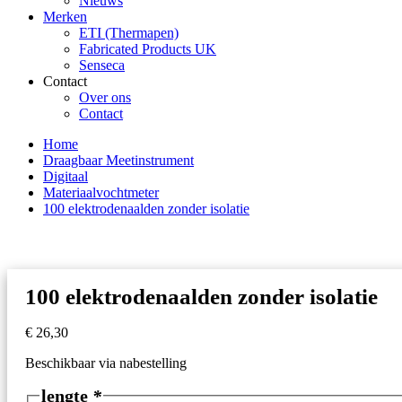
Nieuws
Merken
ETI (Thermapen)
Fabricated Products UK
Senseca
Contact
Over ons
Contact
Home
Draagbaar Meetinstrument
Digitaal
Materiaalvochtmeter
100 elektrodenaalden zonder isolatie
100 elektrodenaalden zonder isolatie
€
26,30
Beschikbaar via nabestelling
lengte
*