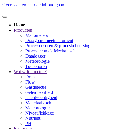
Overslaan en naar de inhoud gaan
Home
Producten
Manometers
Draagbare meetinstrument
Processensoren & procesbeheersing
Procestechniek Mechanisch
Datalogger
Meteorologie
Toebehoren
Wat wilt u meten?
Druk
Flow
Gasdetectie
Geleidbaarheid
Luchtvochtigheid
Materiaalvocht
Meteorologie
Niveau/lekkage
Nutrient
PH
Kalibratie