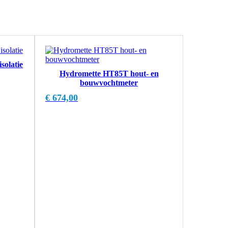
solatie
Hydromette HT85T hout- en
bouwvochtmeter
€
674,00