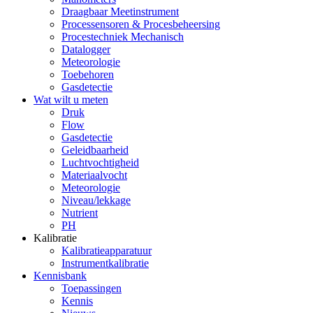
Draagbaar Meetinstrument
Processensoren & Procesbeheersing
Procestechniek Mechanisch
Datalogger
Meteorologie
Toebehoren
Gasdetectie
Wat wilt u meten
Druk
Flow
Gasdetectie
Geleidbaarheid
Luchtvochtigheid
Materiaalvocht
Meteorologie
Niveau/lekkage
Nutrient
PH
Kalibratie
Kalibratieapparatuur
Instrumentkalibratie
Kennisbank
Toepassingen
Kennis