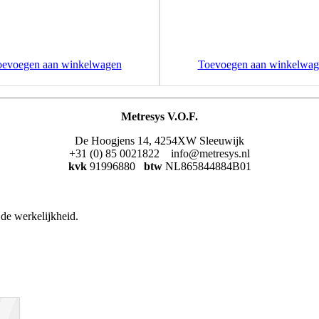
oevoegen aan winkelwagen
Toevoegen aan winkelwag
Metresys V.O.F.
De Hoogjens 14, 4254XW Sleeuwijk
+31 (0) 85 0021822 info@metresys.nl
kvk
91996880
btw
NL865844884B01
de werkelijkheid.