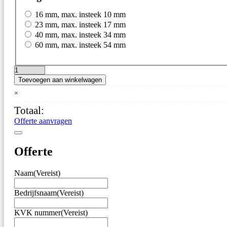
16 mm, max. insteek 10 mm
23 mm, max. insteek 17 mm
40 mm, max. insteek 34 mm
60 mm, max. insteek 54 mm
100
Toevoegen aan winkelwagen
elektrodenaalden
zonder
×
isolatie
Totaal:
aantal
Offerte aanvragen
Offerte
Naam
(Vereist)
Bedrijfsnaam
(Vereist)
KVK nummer
(Vereist)