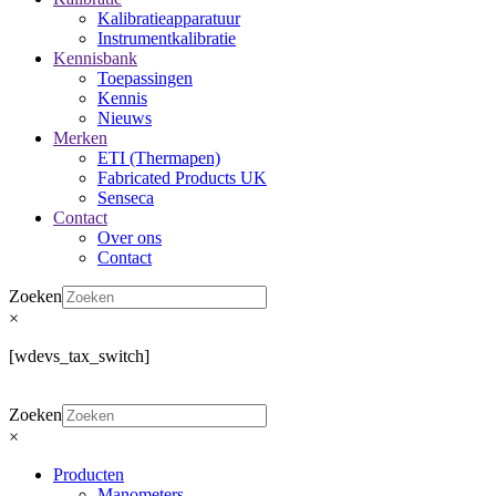
Kalibratieapparatuur
Instrumentkalibratie
Kennisbank
Toepassingen
Kennis
Nieuws
Merken
ETI (Thermapen)
Fabricated Products UK
Senseca
Contact
Over ons
Contact
Zoeken
×
[wdevs_tax_switch]
Zoeken
×
Producten
Manometers