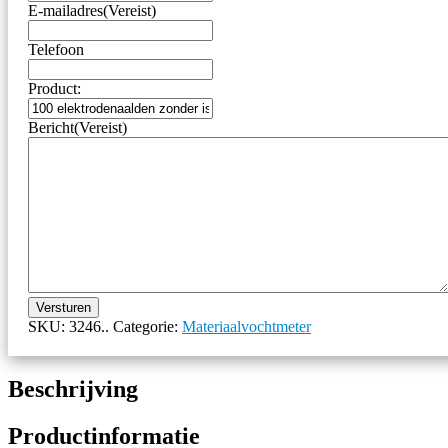
E-mailadres
(Vereist)
Telefoon
Product:
Bericht
(Vereist)
Versturen
SKU:
3246..
Categorie:
Materiaalvochtmeter
Beschrijving
Productinformatie