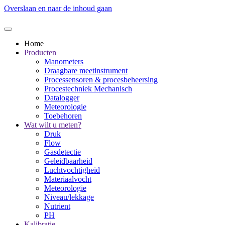
Overslaan en naar de inhoud gaan
Home
Producten
Manometers
Draagbare meetinstrument
Processensoren & procesbeheersing
Procestechniek Mechanisch
Datalogger
Meteorologie
Toebehoren
Wat wilt u meten?
Druk
Flow
Gasdetectie
Geleidbaarheid
Luchtvochtigheid
Materiaalvocht
Meteorologie
Niveau/lekkage
Nutrient
PH
Kalibratie