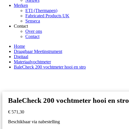
Nieuws
Merken
ETI (Thermapen)
Fabricated Products UK
Senseca
Contact
Over ons
Contact
Home
Draagbaar Meetinstrument
Digitaal
Materiaalvochtmeter
BaleCheck 200 vochtmeter hooi en stro
BaleCheck 200 vochtmeter hooi en stro
€
571,30
Beschikbaar via nabestelling