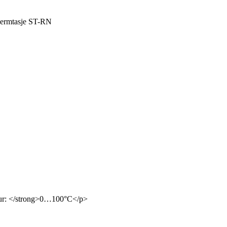
hermtasje ST-RN
tuur: </strong>0…100°C</p>