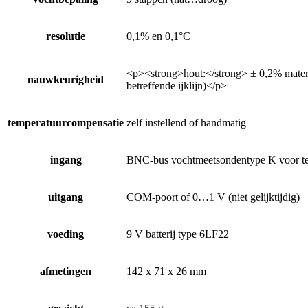
resolutie
0,1% en 0,1°C
<p><strong>hout:</strong> ± 0,2% materi
nauwkeurigheid
betreffende ijklijn)</p>
temperatuurcompensatie
zelf instellend of handmatig
ingang
BNC-bus vochtmeetsondentype K voor te
uitgang
COM-poort of 0…1 V (niet gelijktijdig)
voeding
9 V batterij type 6LF22
afmetingen
142 x 71 x 26 mm