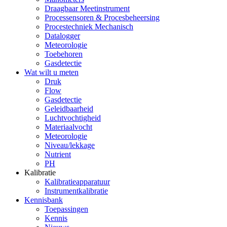
Draagbaar Meetinstrument
Processensoren & Procesbeheersing
Procestechniek Mechanisch
Datalogger
Meteorologie
Toebehoren
Gasdetectie
Wat wilt u meten
Druk
Flow
Gasdetectie
Geleidbaarheid
Luchtvochtigheid
Materiaalvocht
Meteorologie
Niveau/lekkage
Nutrient
PH
Kalibratie
Kalibratieapparatuur
Instrumentkalibratie
Kennisbank
Toepassingen
Kennis