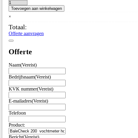
BaleCheck
Toevoegen aan winkelwagen
200
vochtmeter
×
hooi
Totaal:
en
stro
Offerte aanvragen
aantal
Offerte
Naam
(Vereist)
Bedrijfsnaam
(Vereist)
KVK nummer
(Vereist)
E-mailadres
(Vereist)
Telefoon
Product:
Bericht
(Vereist)