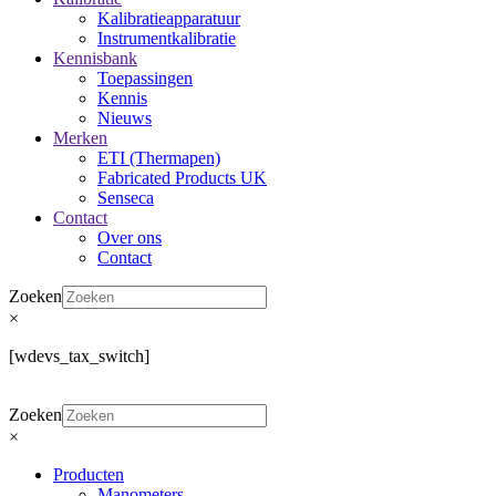
Kalibratieapparatuur
Instrumentkalibratie
Kennisbank
Toepassingen
Kennis
Nieuws
Merken
ETI (Thermapen)
Fabricated Products UK
Senseca
Contact
Over ons
Contact
Zoeken
×
[wdevs_tax_switch]
Zoeken
×
Producten
Manometers