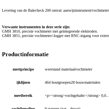
Levering van de Balecheck 200 omvat: aanwijsinstrument/vochtmet
Verwante instrumenten in deze serie zijn:
GMH 3810, precisie vochtmeter met geïntegreerde elektroden.
GMH 3851, precisie vochtmeter/-logger met BNC-ingang voor externe
Productinformatie
meetprincipe
weerstand materiaalvochtmeter
ijklijnen
464 houtgroepen28 bouwmaterialen
meetbereik
<p><strong>vochtgehalte:</strong> 0,0…
vochtbepaling
9 stappen (nat…droog)