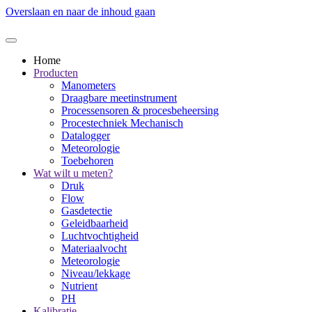
Overslaan en naar de inhoud gaan
Home
Producten
Manometers
Draagbare meetinstrument
Processensoren & procesbeheersing
Procestechniek Mechanisch
Datalogger
Meteorologie
Toebehoren
Wat wilt u meten?
Druk
Flow
Gasdetectie
Geleidbaarheid
Luchtvochtigheid
Materiaalvocht
Meteorologie
Niveau/lekkage
Nutrient
PH
Kalibratie