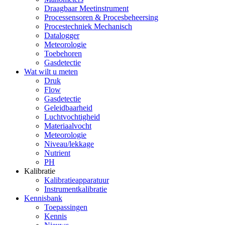
Draagbaar Meetinstrument
Processensoren & Procesbeheersing
Procestechniek Mechanisch
Datalogger
Meteorologie
Toebehoren
Gasdetectie
Wat wilt u meten
Druk
Flow
Gasdetectie
Geleidbaarheid
Luchtvochtigheid
Materiaalvocht
Meteorologie
Niveau/lekkage
Nutrient
PH
Kalibratie
Kalibratieapparatuur
Instrumentkalibratie
Kennisbank
Toepassingen
Kennis