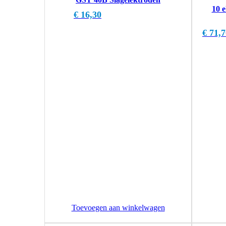
10 e
€
16,30
€
71,7
Toevoegen aan winkelwagen