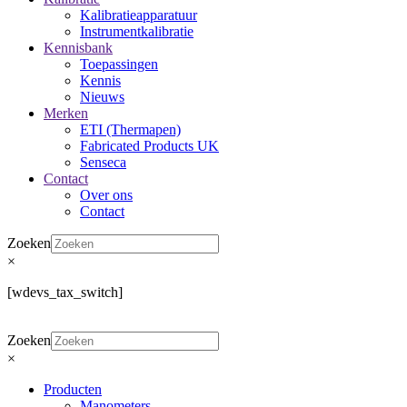
Kalibratieapparatuur
Instrumentkalibratie
Kennisbank
Toepassingen
Kennis
Nieuws
Merken
ETI (Thermapen)
Fabricated Products UK
Senseca
Contact
Over ons
Contact
Zoeken
×
[wdevs_tax_switch]
Zoeken
×
Producten
Manometers