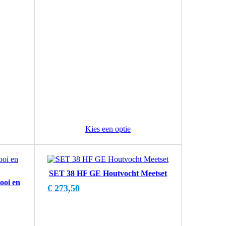
Kies een optie
SET 38 HF GE Houtvocht Meetset
ooi en
€
273,50