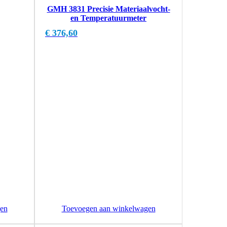
GMH 3831 Precisie Materiaalvocht-
en Temperatuurmeter
€
376,60
en
Toevoegen aan winkelwagen