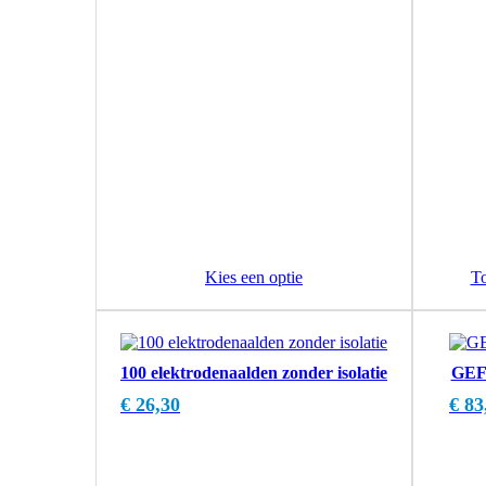
Kies een optie
T
100 elektrodenaalden zonder isolatie
GEF 
€
26,30
€
83