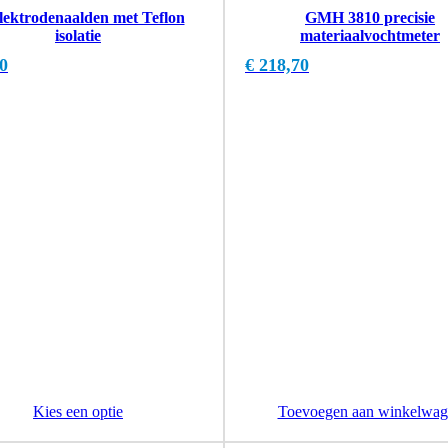
lektrodenaalden met Teflon
GMH 3810 precisie
isolatie
materiaalvochtmeter
0
€
218,70
Kies een optie
Toevoegen aan winkelwag