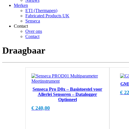
Nieuws
Merken
ETI (Thermapen)
Fabricated Products UK
Senseca
Contact
Over ons
Contact
Draagbaar
GMK
Senseca Pro D0x – Basistoestel voor
€
22
Allerlei Sensoren – Datalogger
Optioneel
€
240,00