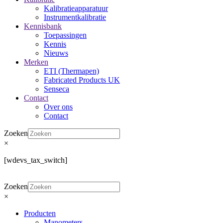
Kalibratieapparatuur
Instrumentkalibratie
Kennisbank
Toepassingen
Kennis
Nieuws
Merken
ETI (Thermapen)
Fabricated Products UK
Senseca
Contact
Over ons
Contact
Zoeken
×
[wdevs_tax_switch]
Zoeken
×
Producten
Manometers