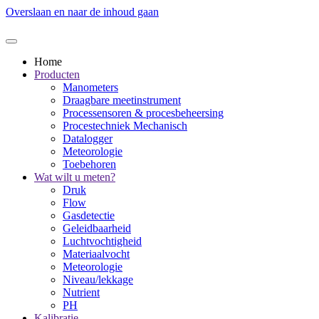
Overslaan en naar de inhoud gaan
Home
Producten
Manometers
Draagbare meetinstrument
Processensoren & procesbeheersing
Procestechniek Mechanisch
Datalogger
Meteorologie
Toebehoren
Wat wilt u meten?
Druk
Flow
Gasdetectie
Geleidbaarheid
Luchtvochtigheid
Materiaalvocht
Meteorologie
Niveau/lekkage
Nutrient
PH
Kalibratie