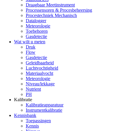
Draagbaar Meetinstrument
Processensoren & Procesbeheersing
Procestechniek Mechanisch
Datalogger
Meteorologie
Toebehoren
Gasdetectie
Wat wilt u meten
Druk
Flow
Gasdetectie
Geleidbaarheid
Luchtvochtigheid
Materiaalvocht
Meteorologie
Niveau/lekkage
Nutrient
PH
Kalibratie
Kalibratieapparatuur
Instrumentkalibratie
Kennisbank
Toepassingen
Kennis