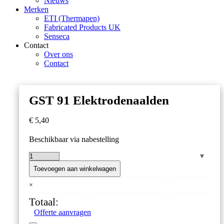
Nieuws
Merken
ETI (Thermapen)
Fabricated Products UK
Senseca
Contact
Over ons
Contact
GST 91 Elektrodenaalden
€
5,40
Beschikbaar via nabestelling
GST
91
Toevoegen aan winkelwagen
Elektrodenaalden
×
aantal
Totaal:
Offerte aanvragen