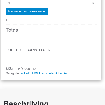
buisveermanometer
chemie,
Toevoegen aan winkelwagen
100
×
mm,
Totaal:
-1/0
bar,
achteraansluiting
G1/2,
OFFERTE AANVRAGEN
voorflens
aantal
SKU:
1044/57000.010
Categorie:
Volledig RVS Manometer (Chemie)
Beschrijving