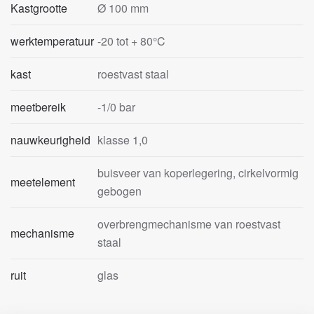
Kastgrootte
Ø 100 mm
werktemperatuur
-20 tot + 80°C
kast
roestvast staal
meetbereik
-1/0 bar
nauwkeurigheid
klasse 1,0
buisveer van koperlegering, cirkelvormig
meetelement
gebogen
overbrengmechanisme van roestvast
mechanisme
staal
ruit
glas