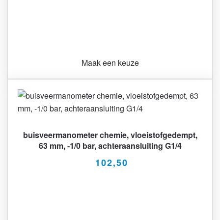
Maak een keuze
Dit
product
heeft
meerdere
variaties.
buisveermanometer chemie, vloeistofgedempt,
Deze
63 mm, -1/0 bar, achteraansluiting G1/4
optie
102,50
kan
gekozen
worden
op
de