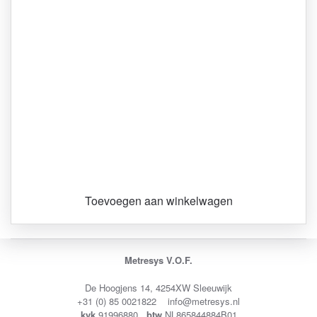
Toevoegen aan winkelwagen
Metresys V.O.F.
De Hoogjens 14, 4254XW Sleeuwijk
+31 (0) 85 0021822 info@metresys.nl
kvk
91996880
btw
NL865844884B01