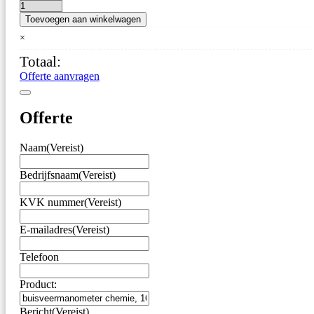
buisveermanometer
Toevoegen aan winkelwagen
chemie,
160
×
mm,
Totaal:
-1/0
bar,
Offerte aanvragen
onderaansluiting
G1/2
aantal
Offerte
Naam
(Vereist)
Bedrijfsnaam
(Vereist)
KVK nummer
(Vereist)
E-mailadres
(Vereist)
Telefoon
Product:
Bericht
(Vereist)