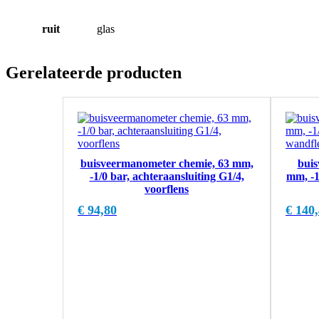
ruit
glas
Gerelateerde producten
buisveermanometer chemie, 63 mm,
buis
-1/0 bar, achteraansluiting G1/4,
mm, -1
voorflens
€
94,80
€
140,