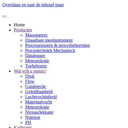
Overslaan en naar de inhoud gaan
Home
Producten
Manometers
Draagbare meetinstrument
Processensoren & procesbeheersing
Procestechniek Mechanisch
Datalogger
Meteorologie
Toebehoren
Wat wilt u meten?
Druk
Flow
Gasdetectie
Geleidbaarheid
Luchtvochtigheid
Materiaalvocht
Meteorologie
Niveau/lekkage
Nutrient
PH
Kalibratie