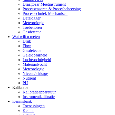
Draagbaar Meetinstrument
Processensoren & Procesbeheersing
Procestechniek Mechanisch
Datalogger
Meteorologie
Toebehoren
Gasdetectie
Wat wilt u meten
Druk
Flow
Gasdetectie
Geleidbaarheid
Luchtvochtigheid
Materiaalvocht
Meteorologie
Niveau/lekkage
Nutrient
PH
Kalibratie
Kalibratieapparatuur
Instrumentkalibratie
Kennisbank
Toepassingen
Kennis