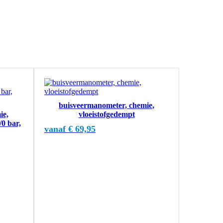
Dit
product
heeft
buisveermanometer, chemie,
meerdere
ie,
vloeistofgedempt
variaties.
/0 bar,
Deze
vanaf
€
69,95
optie
kan
gekozen
worden
op
de
productpagina