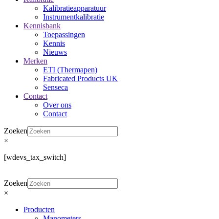
Kalibratieapparatuur
Instrumentkalibratie
Kennisbank
Toepassingen
Kennis
Nieuws
Merken
ETI (Thermapen)
Fabricated Products UK
Senseca
Contact
Over ons
Contact
Zoeken
×
[wdevs_tax_switch]
Zoeken
×
Producten
Manometers