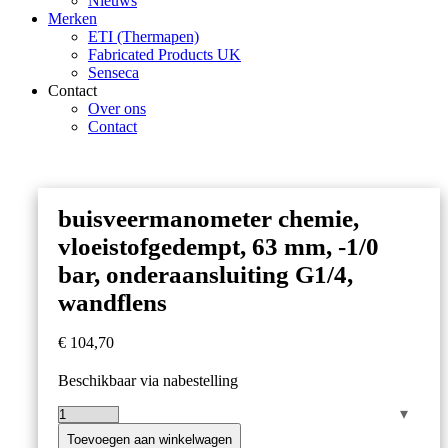
Nieuws
Merken
ETI (Thermapen)
Fabricated Products UK
Senseca
Contact
Over ons
Contact
buisveermanometer chemie,
vloeistofgedempt, 63 mm, -1/0
bar, onderaansluiting G1/4,
wandflens
€
104,70
Beschikbaar via nabestelling
buisveermanometer
chemie,
Toevoegen aan winkelwagen