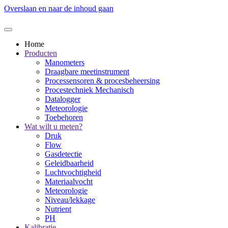
Overslaan en naar de inhoud gaan
Home
Producten
Manometers
Draagbare meetinstrument
Processensoren & procesbeheersing
Procestechniek Mechanisch
Datalogger
Meteorologie
Toebehoren
Wat wilt u meten?
Druk
Flow
Gasdetectie
Geleidbaarheid
Luchtvochtigheid
Materiaalvocht
Meteorologie
Niveau/lekkage
Nutrient
PH
Kalibratie