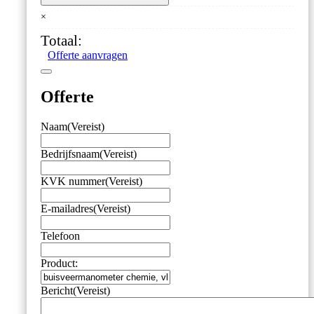
vloeistofgedempt,
×
63
mm,
Totaal:
-1/0
Offerte aanvragen
bar,
onderaansluiting
G1/4,
Offerte
wandflens
aantal
Naam
(Vereist)
Bedrijfsnaam
(Vereist)
KVK nummer
(Vereist)
E-mailadres
(Vereist)
Telefoon
Product:
Bericht
(Vereist)