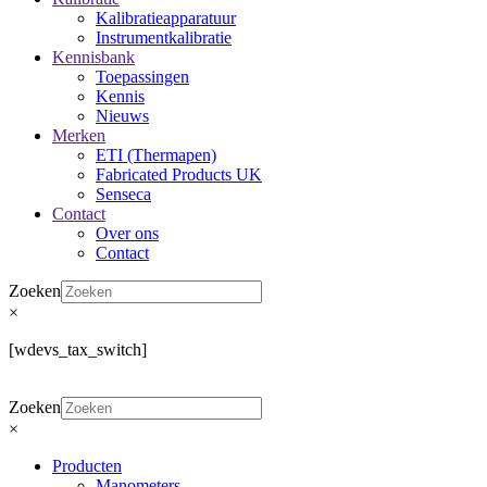
Kalibratieapparatuur
Instrumentkalibratie
Kennisbank
Toepassingen
Kennis
Nieuws
Merken
ETI (Thermapen)
Fabricated Products UK
Senseca
Contact
Over ons
Contact
Zoeken
×
[wdevs_tax_switch]
Zoeken
×
Producten
Manometers