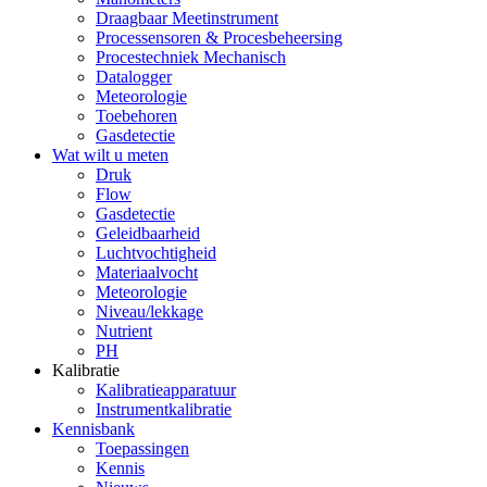
Draagbaar Meetinstrument
Processensoren & Procesbeheersing
Procestechniek Mechanisch
Datalogger
Meteorologie
Toebehoren
Gasdetectie
Wat wilt u meten
Druk
Flow
Gasdetectie
Geleidbaarheid
Luchtvochtigheid
Materiaalvocht
Meteorologie
Niveau/lekkage
Nutrient
PH
Kalibratie
Kalibratieapparatuur
Instrumentkalibratie
Kennisbank
Toepassingen
Kennis