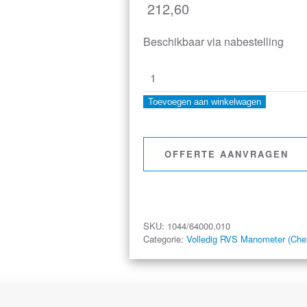
212,60
Beschikbaar via nabestelling
buisveermanometer
chemie,
Toevoegen aan winkelwagen
160
mm,
OFFERTE AANVRAGEN
-1/0
bar,
onderaansluiting
G1/2,
SKU:
1044/64000.010
wandflens
Categorie:
Volledig RVS Manometer (Che
aantal