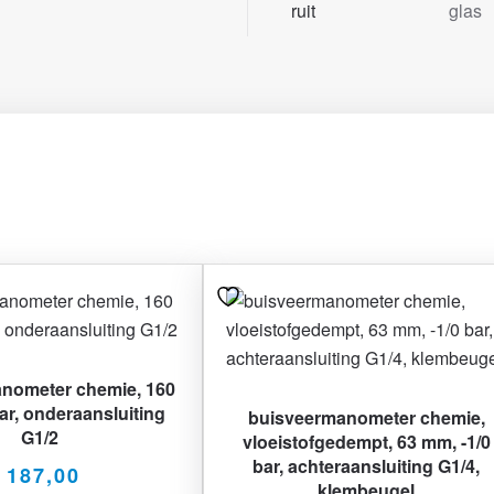
ruit
glas
nometer chemie, 160
ar, onderaansluiting
buisveermanometer chemie,
G1/2
vloeistofgedempt, 63 mm, -1/0
bar, achteraansluiting G1/4,
187,00
klembeugel