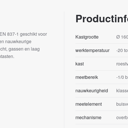
Productinf
EN 837-1 geschikt voor
Kastgrootte
Ø 16
 een nauwkeurige
ucht, gassen en laag
werktemperatuur
-20 t
tasten.
kast
roestv
meetbereik
-1/0 b
nauwkeurigheid
klass
meetelement
buisv
mechanisme
overb