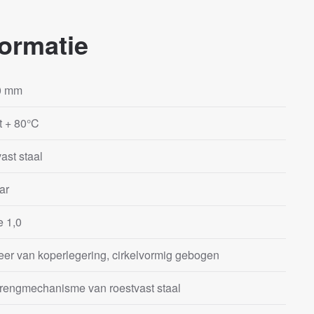
ormatie
0 mm
ot + 80°C
ast staal
ar
e 1,0
eer van koperlegering, cirkelvormig gebogen
rengmechanisme van roestvast staal