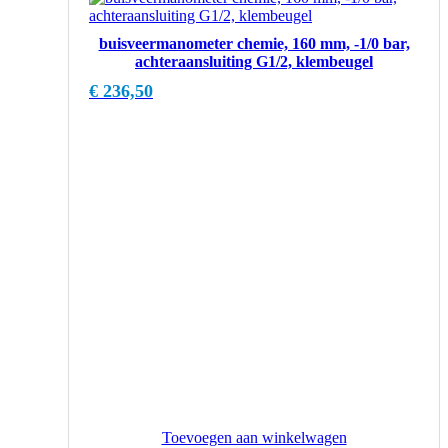
buisveermanometer chemie, 160 mm, -1/0 bar,
achteraansluiting G1/2, klembeugel
€
236,50
Toevoegen aan winkelwagen