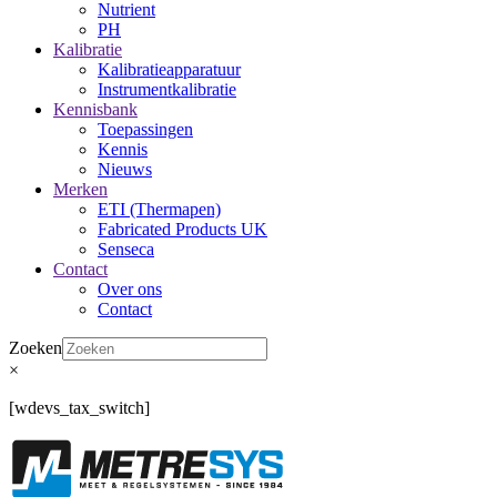
Nutrient
PH
Kalibratie
Kalibratieapparatuur
Instrumentkalibratie
Kennisbank
Toepassingen
Kennis
Nieuws
Merken
ETI (Thermapen)
Fabricated Products UK
Senseca
Contact
Over ons
Contact
Zoeken
×
[wdevs_tax_switch]