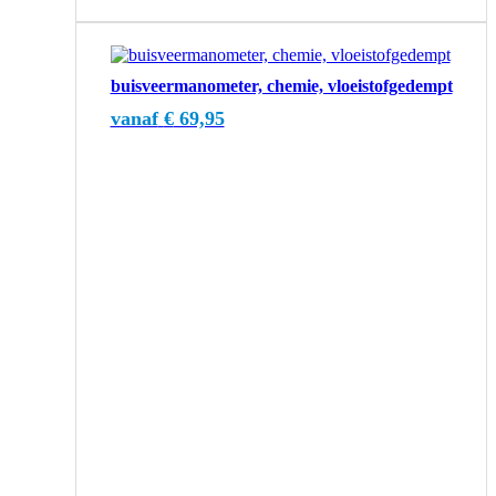
Dit
product
buisveermanometer, chemie, vloeistofgedempt
heeft
meerdere
vanaf
€
69,95
variaties.
Deze
optie
kan
gekozen
worden
op
de
productpagina