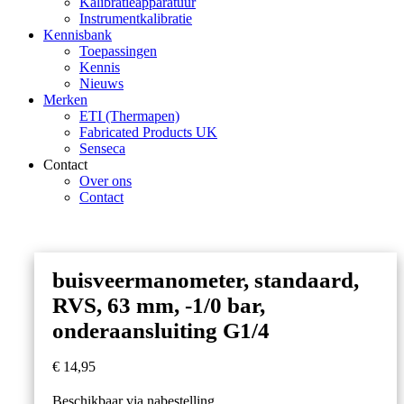
Kalibratieapparatuur
Instrumentkalibratie
Kennisbank
Toepassingen
Kennis
Nieuws
Merken
ETI (Thermapen)
Fabricated Products UK
Senseca
Contact
Over ons
Contact
buisveermanometer, standaard,
RVS, 63 mm, -1/0 bar,
onderaansluiting G1/4
€
14,95
Beschikbaar via nabestelling