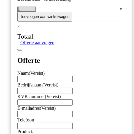
buisveermanometer,
standaard,
Toevoegen aan winkelwagen
RVS,
×
63
mm,
Totaal:
-1/0
Offerte aanvragen
bar,
onderaansluiting
G1/4
Offerte
aantal
Naam
(Vereist)
Bedrijfsnaam
(Vereist)
KVK nummer
(Vereist)
E-mailadres
(Vereist)
Telefoon
Product: