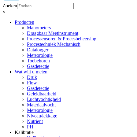
Zoeken
×
Producten
Manometers
Draagbaar Meetinstrument
Processensoren & Procesbeheersing
Procestechniek Mechanisch
Datalogger
Meteorologie
Toebehoren
Gasdetectie
Wat wilt u meten
Druk
Flow
Gasdetectie
Geleidbaarheid
Luchtvochtigheid
Materiaalvocht
Meteorologie
Niveau/lekkage
Nutrient
PH
Kalibratie