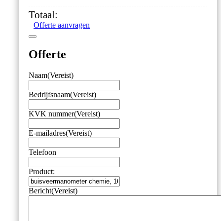
-1/0
Totaal:
bar,
Offerte aanvragen
achteraansluiting
G1/2,
klembeugel
Offerte
aantal
Naam
(Vereist)
Bedrijfsnaam
(Vereist)
KVK nummer
(Vereist)
E-mailadres
(Vereist)
Telefoon
Product:
Bericht
(Vereist)