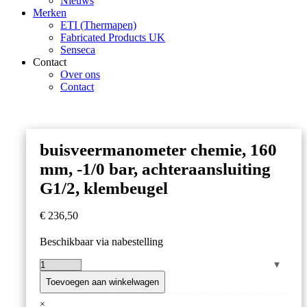
Nieuws
Merken
ETI (Thermapen)
Fabricated Products UK
Senseca
Contact
Over ons
Contact
buisveermanometer chemie, 160
mm, -1/0 bar, achteraansluiting
G1/2, klembeugel
€
236,50
Beschikbaar via nabestelling
buisveermanometer
chemie,
Toevoegen aan winkelwagen
160
×
mm,