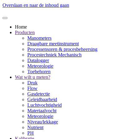
Overslaan en naar de inhoud gaan
Home
Producten
Manometers
Draagbare meetinstrument
Processensoren & procesbeheersing
Procestechniek Mechanisch
Datalogger
Meteorologie
Toebehoren
Wat wilt u meten?
Druk
Flow
Gasdetectie
Geleidbaarheid
Luchtvochtigheid
Materiaalvocht
Meteorologie
Niveau/lekkage
Nutrient
PH
Kalibratie