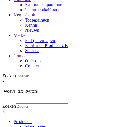
Kalibratieapparatuur
Instrumentkalibratie
Kennisbank
Toepassingen
Kennis
Nieuws
Merken
ETI (Thermapen)
Fabricated Products UK
Senseca
Contact
Over ons
Contact
Zoeken
×
[wdevs_tax_switch]
Zoeken
×
Producten
Manometers