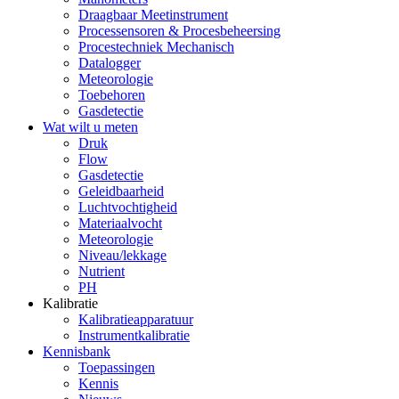
Draagbaar Meetinstrument
Processensoren & Procesbeheersing
Procestechniek Mechanisch
Datalogger
Meteorologie
Toebehoren
Gasdetectie
Wat wilt u meten
Druk
Flow
Gasdetectie
Geleidbaarheid
Luchtvochtigheid
Materiaalvocht
Meteorologie
Niveau/lekkage
Nutrient
PH
Kalibratie
Kalibratieapparatuur
Instrumentkalibratie
Kennisbank
Toepassingen
Kennis