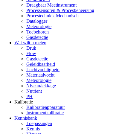
Draagbaar Meetinstrument
Processensoren & Procesbeheersing
Procestechniek Mechanisch
Datalogger
Meteorologie
Toebehoren
Gasdetectie
Wat wilt u meten
Druk
Flow
Gasdetectie
Geleidbaarheid
Luchtvochtigheid
Materiaalvocht
Meteorologie
Niveau/lekkage
Nutrient
PH
Kalibratie
Kalibratieapparatuur
Instrumentkalibratie
Kennisbank
Toepassingen
Kennis