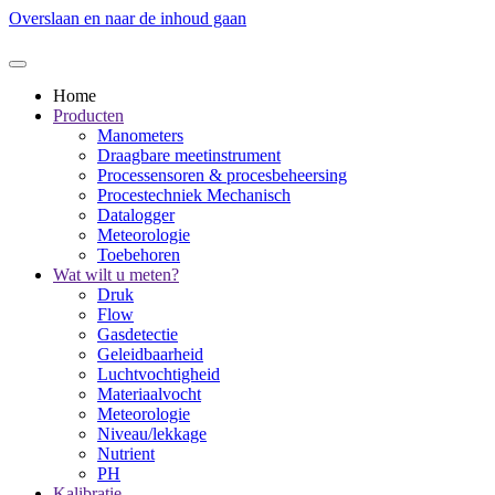
Overslaan en naar de inhoud gaan
Home
Producten
Manometers
Draagbare meetinstrument
Processensoren & procesbeheersing
Procestechniek Mechanisch
Datalogger
Meteorologie
Toebehoren
Wat wilt u meten?
Druk
Flow
Gasdetectie
Geleidbaarheid
Luchtvochtigheid
Materiaalvocht
Meteorologie
Niveau/lekkage
Nutrient
PH
Kalibratie