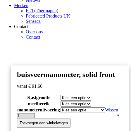
Nieuws
Merken
ETI (Thermapen)
Fabricated Products UK
Senseca
Contact
Over ons
Contact
buisveermanometer, solid front
vanaf
€
91,60
Kastgrootte
meetbereik
manometeruitvoering
Wissen
buisveermanometer,
solid
Toevoegen aan winkelwagen
front