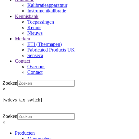
Kalibratieapparatuur
Instrumentkalibratie
Kennisbank
Toepassingen
Kennis
Nieuws
Merken
ETI (Thermapen)
Fabricated Products UK
Senseca
Contact
Over ons
Contact
Zoeken
×
[wdevs_tax_switch]
Zoeken
×
Producten
Manometers