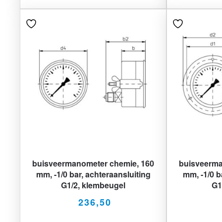
buisveermanometer chemie, 160
buisveerma
mm, -1/0 bar, achteraansluiting
mm, -1/0 b
G1/2, klembeugel
G1
236,50