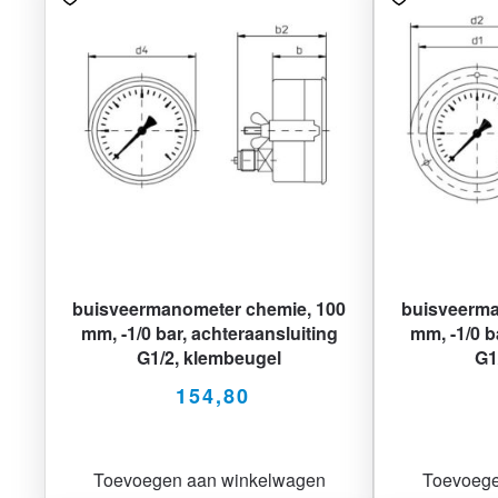
buisveermanometer chemie, 100
buisveerma
mm, -1/0 bar, achteraansluiting
mm, -1/0 b
G1/2, klembeugel
G1
154,80
Toevoegen aan winkelwagen
Toevoege