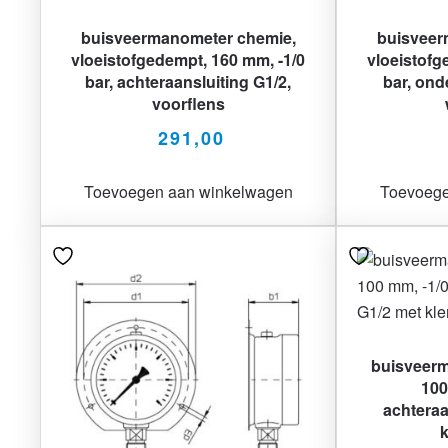
buisveermanometer chemie,
buisveer
vloeistofgedempt, 160 mm, -1/0
vloeistofg
bar, achteraansluiting G1/2,
bar, ond
voorflens
291,00
Toevoegen aan winkelwagen
Toevoege
buisveerm
100
achteraa