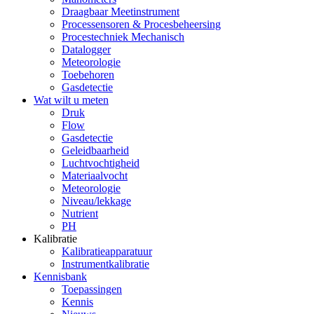
Draagbaar Meetinstrument
Processensoren & Procesbeheersing
Procestechniek Mechanisch
Datalogger
Meteorologie
Toebehoren
Gasdetectie
Wat wilt u meten
Druk
Flow
Gasdetectie
Geleidbaarheid
Luchtvochtigheid
Materiaalvocht
Meteorologie
Niveau/lekkage
Nutrient
PH
Kalibratie
Kalibratieapparatuur
Instrumentkalibratie
Kennisbank
Toepassingen
Kennis