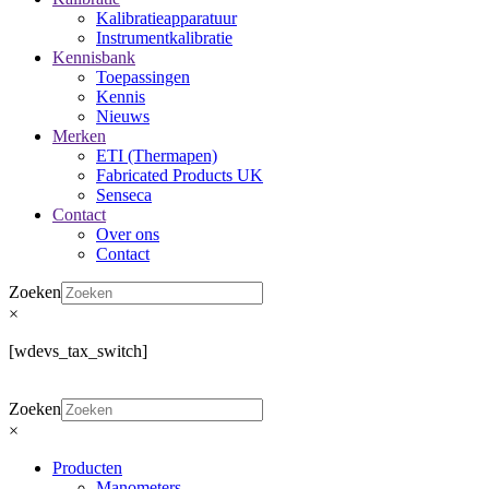
Kalibratieapparatuur
Instrumentkalibratie
Kennisbank
Toepassingen
Kennis
Nieuws
Merken
ETI (Thermapen)
Fabricated Products UK
Senseca
Contact
Over ons
Contact
Zoeken
×
[wdevs_tax_switch]
Zoeken
×
Producten
Manometers