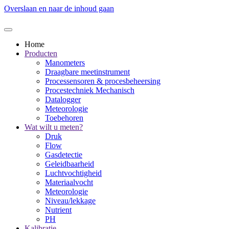
Overslaan en naar de inhoud gaan
Home
Producten
Manometers
Draagbare meetinstrument
Processensoren & procesbeheersing
Procestechniek Mechanisch
Datalogger
Meteorologie
Toebehoren
Wat wilt u meten?
Druk
Flow
Gasdetectie
Geleidbaarheid
Luchtvochtigheid
Materiaalvocht
Meteorologie
Niveau/lekkage
Nutrient
PH
Kalibratie