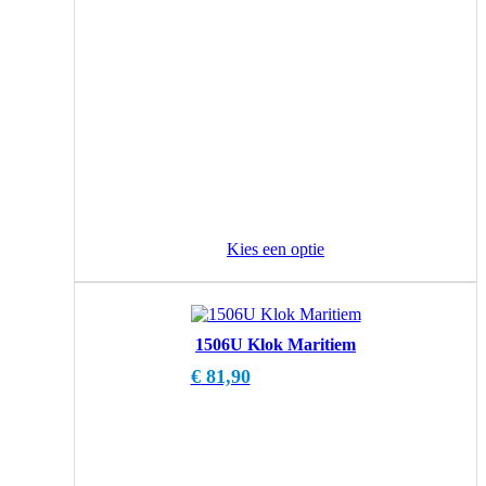
Kies een optie
1506U Klok Maritiem
€
81,90