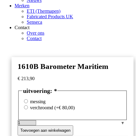
Nieuws
Merken
ETI (Thermapen)
Fabricated Products UK
Senseca
Contact
Over ons
Contact
1610B Barometer Maritiem
€
213,90
uitvoering:
*
messing
verchroomd
(+
€
80,00
)
1610B
Barometer
Toevoegen aan winkelwagen
Maritiem