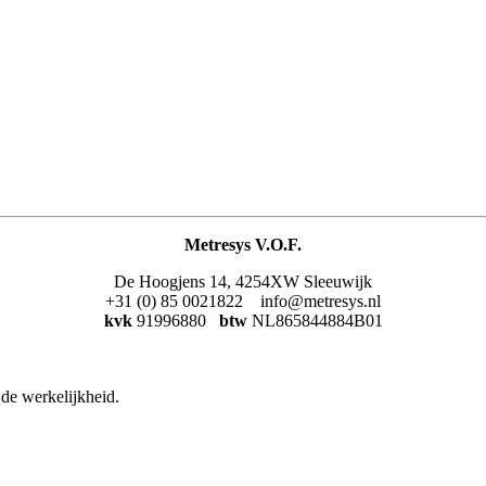
Metresys V.O.F.
De Hoogjens 14, 4254XW Sleeuwijk
+31 (0) 85 0021822 info@metresys.nl
kvk
91996880
btw
NL865844884B01
de werkelijkheid.