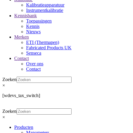
Kalibratieapparatuur
Instrumentkalibratie
Kennisbank
Toepassingen
Kennis
Nieuws
Merken
ETI (Thermapen)
Fabricated Products UK
Senseca
Contact
Over ons
Contact
Zoeken
×
[wdevs_tax_switch]
Zoeken
×
Producten
Manometers