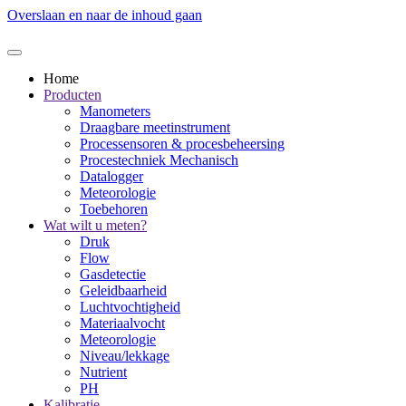
Overslaan en naar de inhoud gaan
Home
Producten
Manometers
Draagbare meetinstrument
Processensoren & procesbeheersing
Procestechniek Mechanisch
Datalogger
Meteorologie
Toebehoren
Wat wilt u meten?
Druk
Flow
Gasdetectie
Geleidbaarheid
Luchtvochtigheid
Materiaalvocht
Meteorologie
Niveau/lekkage
Nutrient
PH
Kalibratie