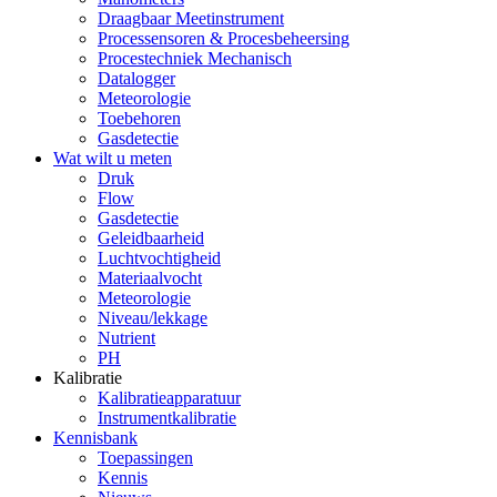
Draagbaar Meetinstrument
Processensoren & Procesbeheersing
Procestechniek Mechanisch
Datalogger
Meteorologie
Toebehoren
Gasdetectie
Wat wilt u meten
Druk
Flow
Gasdetectie
Geleidbaarheid
Luchtvochtigheid
Materiaalvocht
Meteorologie
Niveau/lekkage
Nutrient
PH
Kalibratie
Kalibratieapparatuur
Instrumentkalibratie
Kennisbank
Toepassingen
Kennis