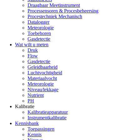
Draagbaar Meetinstrument
Processensoren & Procesbeheersing
Procestechniek Mechanisch
Datalogger
Meteorologie
Toebehoren
Gasdetectie
Wat wilt u meten
Druk
Flow
Gasdetectie
Geleidbaarheid
Luchtvochtigheid
Materiaalvocht
Meteorologie
Niveau/lekkage
Nutrient
PH
Kalibratie
Kalibratieapparatuur
Instrumentkalibratie
Kennisbank
Toepassingen
Kennis