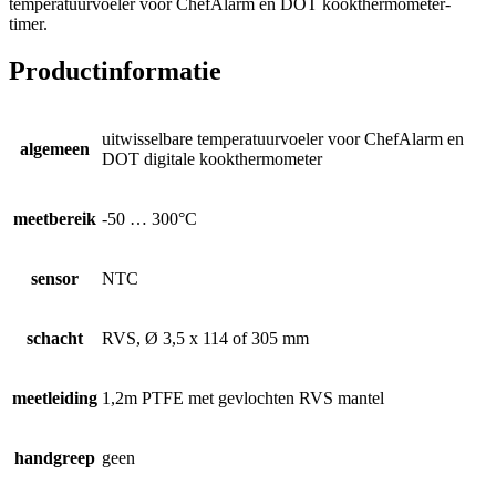
temperatuurvoeler voor ChefAlarm en DOT kookthermometer-
timer.
Productinformatie
uitwisselbare temperatuurvoeler voor ChefAlarm en
algemeen
DOT digitale kookthermometer
meetbereik
-50 … 300°C
sensor
NTC
schacht
RVS, Ø 3,5 x 114 of 305 mm
meetleiding
1,2m PTFE met gevlochten RVS mantel
handgreep
geen