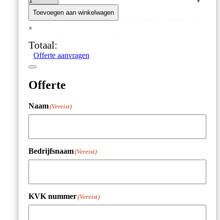
Verjongende
insteekvoeler
Toevoegen aan winkelwagen
voor
×
ChefAlarm
en
Totaal:
DOT
Offerte aanvragen
aantal
Offerte
Naam
(Vereist)
Bedrijfsnaam
(Vereist)
KVK nummer
(Vereist)