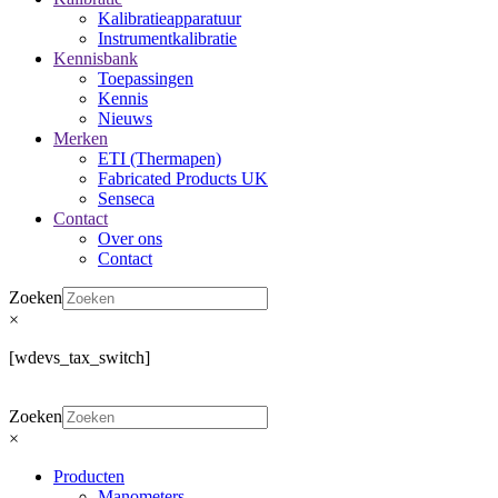
Kalibratieapparatuur
Instrumentkalibratie
Kennisbank
Toepassingen
Kennis
Nieuws
Merken
ETI (Thermapen)
Fabricated Products UK
Senseca
Contact
Over ons
Contact
Zoeken
×
[wdevs_tax_switch]
Zoeken
×
Producten
Manometers