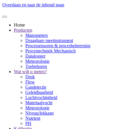
Overslaan en naar de inhoud gaan
Home
Producten
Manometers
Draagbare meetinstrument
Processensoren & procesbeheersing
Procestechniek Mechanisch
Datalogger
Meteorologie
Toebehoren
Wat wilt u meten?
Druk
Flow
Gasdetectie
Geleidbaarheid
Luchtvochtigheid
Materiaalvocht
Meteorologie
Niveau/lekkage
Nutrient
PH
Kalibratie