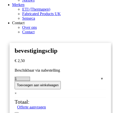
Nieuws
Merken
ETI (Thermapen)
Fabricated Products UK
Senseca
Contact
Over ons
Contact
bevestigingsclip
€
2,50
Beschikbaar via nabestelling
bevestigingsclip
aantal
Toevoegen aan winkelwagen
×
Totaal:
Offerte aanvragen