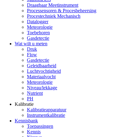
Draagbaar Meetinstrument
Processensoren & Procesbeheersing
Procestechniek Mechanisch
Datalogger
Meteorologie
Toebehoren
Gasdetectie
Wat wilt u meten
Druk
Flow
Gasdetectie
Geleidbaarheid
Luchtvochtigheid
Materiaalvocht
Meteorologie
Niveau/lekkage
Nutrient
PH
Kalibratie
Kalibratieapparatuur
Instrumentkalibratie
Kennisbank
Toepassingen
Kennis