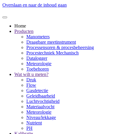
Overslaan en naar de inhoud gaan
Home
Producten
Manometers
Draagbare meetinstrument
Processensoren & procesbeheersing
Procestechniek Mechanisch
Datalogger
Meteorologie
Toebehoren
Wat wilt u meten?
Druk
Flow
Gasdetectie
Geleidbaarheid
Luchtvochtigheid
Materiaalvocht
Meteorologie
Niveau/lekkage
Nutrient
PH
Kalibratie