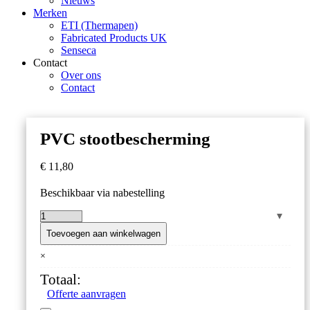
Nieuws
Merken
ETI (Thermapen)
Fabricated Products UK
Senseca
Contact
Over ons
Contact
PVC stootbescherming
€
11,80
Beschikbaar via nabestelling
PVC
stootbescherming
Toevoegen aan winkelwagen
aantal
×
Totaal:
Offerte aanvragen