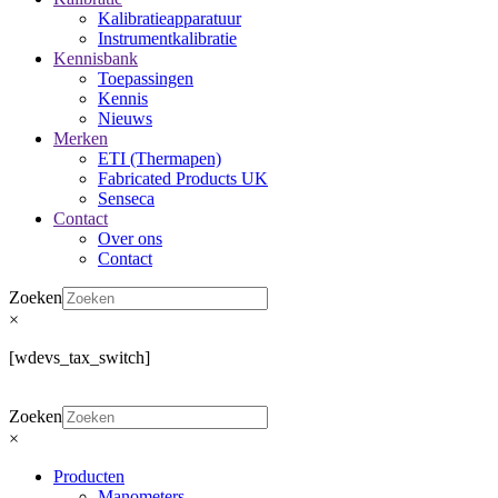
Kalibratieapparatuur
Instrumentkalibratie
Kennisbank
Toepassingen
Kennis
Nieuws
Merken
ETI (Thermapen)
Fabricated Products UK
Senseca
Contact
Over ons
Contact
Zoeken
×
[wdevs_tax_switch]
Zoeken
×
Producten
Manometers