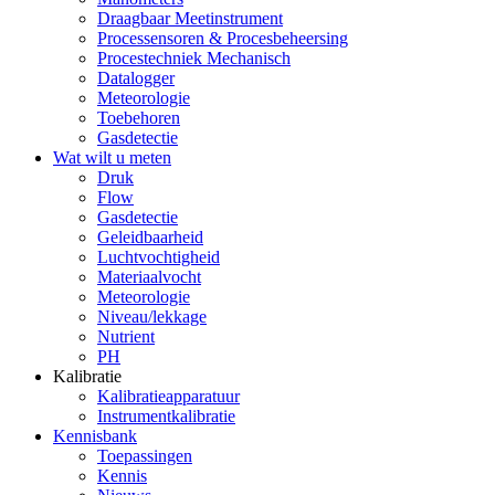
Draagbaar Meetinstrument
Processensoren & Procesbeheersing
Procestechniek Mechanisch
Datalogger
Meteorologie
Toebehoren
Gasdetectie
Wat wilt u meten
Druk
Flow
Gasdetectie
Geleidbaarheid
Luchtvochtigheid
Materiaalvocht
Meteorologie
Niveau/lekkage
Nutrient
PH
Kalibratie
Kalibratieapparatuur
Instrumentkalibratie
Kennisbank
Toepassingen
Kennis