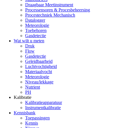
Draagbaar Meetinstrument
Processensoren & Procesbeheersing
Procestechniek Mechanisch
Datalogger
Meteorologie
Toebehoren
Gasdetectie
Wat wilt u meten
Druk
Flow
Gasdetectie
Geleidbaarheid
Luchtvochtigheid
Materiaalvocht
Meteorologie
Niveau/lekkage
Nutrient
PH
Kalibratie
Kalibratieapparatuur
Instrumentkalibratie
Kennisbank
Toepassingen
Kennis