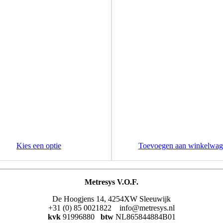
Kies een optie
Toevoegen aan winkelwag
Metresys V.O.F.
De Hoogjens 14, 4254XW Sleeuwijk
+31 (0) 85 0021822 info@metresys.nl
kvk
91996880
btw
NL865844884B01