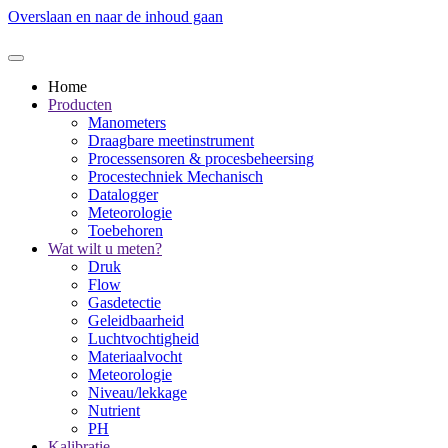
Overslaan en naar de inhoud gaan
Home
Producten
Manometers
Draagbare meetinstrument
Processensoren & procesbeheersing
Procestechniek Mechanisch
Datalogger
Meteorologie
Toebehoren
Wat wilt u meten?
Druk
Flow
Gasdetectie
Geleidbaarheid
Luchtvochtigheid
Materiaalvocht
Meteorologie
Niveau/lekkage
Nutrient
PH
Kalibratie