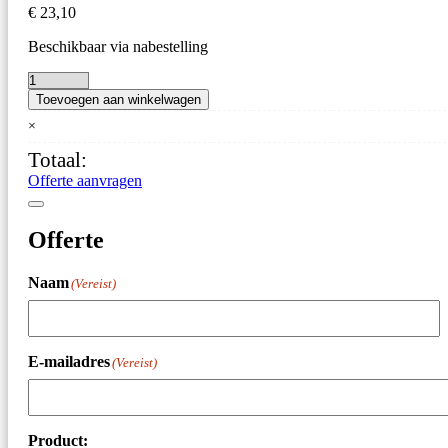
€
23,10
Beschikbaar via nabestelling
Wandconsole
Toevoegen aan winkelwagen
&
Stootbescherming
×
aantal
Totaal:
Offerte aanvragen
Offerte
Naam
(Vereist)
E-mailadres
(Vereist)
Product: