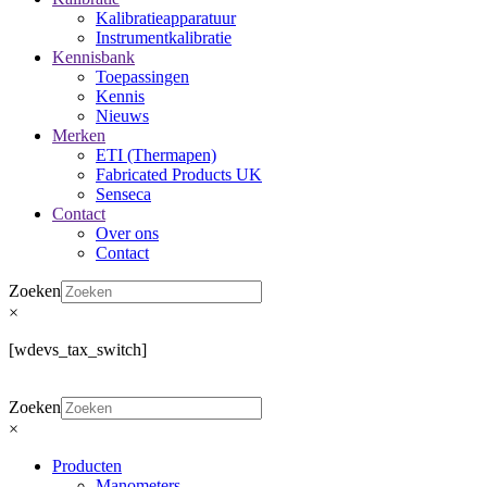
Kalibratieapparatuur
Instrumentkalibratie
Kennisbank
Toepassingen
Kennis
Nieuws
Merken
ETI (Thermapen)
Fabricated Products UK
Senseca
Contact
Over ons
Contact
Zoeken
×
[wdevs_tax_switch]
Zoeken
×
Producten
Manometers