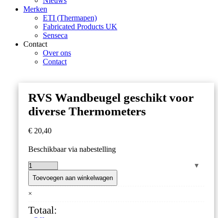
Nieuws
Merken
ETI (Thermapen)
Fabricated Products UK
Senseca
Contact
Over ons
Contact
RVS Wandbeugel geschikt voor
diverse Thermometers
€
20,40
Beschikbaar via nabestelling
RVS
Wandbeugel
Toevoegen aan winkelwagen
geschikt
×
voor
diverse
Totaal:
Thermometers