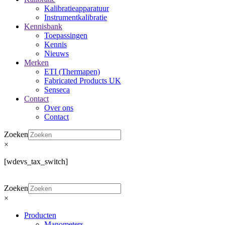
Kalibratieapparatuur
Instrumentkalibratie
Kennisbank
Toepassingen
Kennis
Nieuws
Merken
ETI (Thermapen)
Fabricated Products UK
Senseca
Contact
Over ons
Contact
Zoeken
×
[wdevs_tax_switch]
Zoeken
×
Producten
Manometers