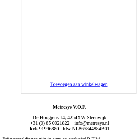
Toevoegen aan winkelwagen
Metresys V.O.F.
De Hoogjens 14, 4254XW Sleeuwijk
+31 (0) 85 0021822 info@metresys.nl
kvk
91996880
btw
NL865844884B01