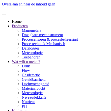
Overslaan en naar de inhoud gaan
Home
Producten
Manometers
Draagbare meetinstrument
Processensoren & procesbeheersing
Procestechniek Mechanisch
Datalogger
Meteorologie
Toebehoren
Wat wilt u meten?
Druk
Flow
Gasdetectie
Geleidbaarheid
Luchtvochtigheid
Materiaalvocht
Meteorologie
Niveau/lekkage
Nutrient
PH
Kalibratie