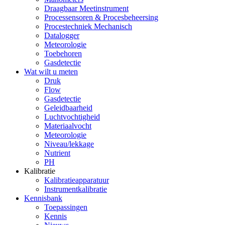
Draagbaar Meetinstrument
Processensoren & Procesbeheersing
Procestechniek Mechanisch
Datalogger
Meteorologie
Toebehoren
Gasdetectie
Wat wilt u meten
Druk
Flow
Gasdetectie
Geleidbaarheid
Luchtvochtigheid
Materiaalvocht
Meteorologie
Niveau/lekkage
Nutrient
PH
Kalibratie
Kalibratieapparatuur
Instrumentkalibratie
Kennisbank
Toepassingen
Kennis