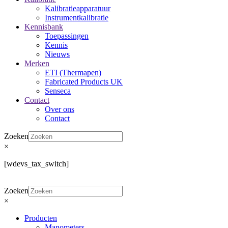
Kalibratieapparatuur
Instrumentkalibratie
Kennisbank
Toepassingen
Kennis
Nieuws
Merken
ETI (Thermapen)
Fabricated Products UK
Senseca
Contact
Over ons
Contact
Zoeken
×
[wdevs_tax_switch]
Zoeken
×
Producten
Manometers