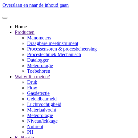
Overslaan en naar de inhoud gaan
Home
Producten
Manometers
Draagbare meetinstrument
Processensoren & procesbeheersing
Procestechniek Mechanisch
Datalogger
Meteorologie
Toebehoren
Wat wilt u meten?
Druk
Flow
Gasdetectie
Geleidbaarheid
Luchtvochtigheid
Materiaalvocht
Meteorologie
Niveau/lekkage
Nutrient
PH
Kalibratie