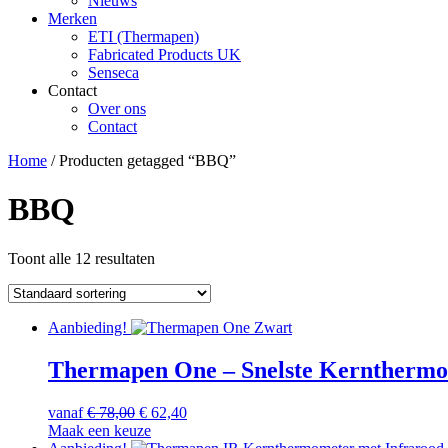
Nieuws
Merken
ETI (Thermapen)
Fabricated Products UK
Senseca
Contact
Over ons
Contact
Home
/ Producten getagged “BBQ”
BBQ
Toont alle 12 resultaten
Aanbieding!
Thermapen One – Snelste Kernthermom
Oorspronkelijke
Huidige
vanaf
€
78,00
€
62,40
prijs
Dit
prijs
Maak een keuze
was:
product
is: