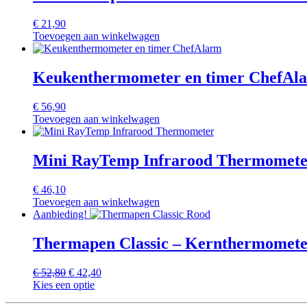
€
21,90
Toevoegen aan winkelwagen
Keukenthermometer en timer ChefAl
€
56,90
Toevoegen aan winkelwagen
Mini RayTemp Infrarood Thermomete
€
46,10
Toevoegen aan winkelwagen
Aanbieding!
Thermapen Classic – Kernthermometer
Oorspronkelijke
Huidige
€
52,80
€
42,40
prijs
prijs
Kies een optie
was:
is: