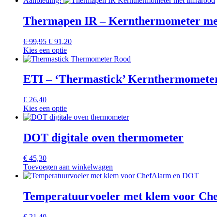
Aanbieding!
€ 78,00.
heeft
€ 62,40.
meerdere
Thermapen IR – Kernthermometer me
variaties.
Deze
Oorspronkelijke
Huidige
€
99,95
€
91,20
optie
prijs
prijs
Kies een optie
kan
was:
is:
gekozen
€ 99,95.
€ 91,20.
worden
ETI – ‘Thermastick’ Kernthermometer
op
de
productpagina
€
26,40
Kies een optie
DOT digitale oven thermometer
€
45,30
Toevoegen aan winkelwagen
Temperatuurvoeler met klem voor C
€
21,40