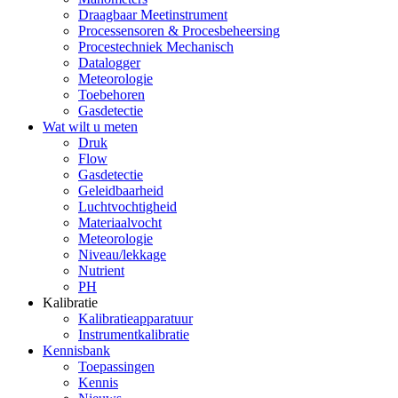
Draagbaar Meetinstrument
Processensoren & Procesbeheersing
Procestechniek Mechanisch
Datalogger
Meteorologie
Toebehoren
Gasdetectie
Wat wilt u meten
Druk
Flow
Gasdetectie
Geleidbaarheid
Luchtvochtigheid
Materiaalvocht
Meteorologie
Niveau/lekkage
Nutrient
PH
Kalibratie
Kalibratieapparatuur
Instrumentkalibratie
Kennisbank
Toepassingen
Kennis