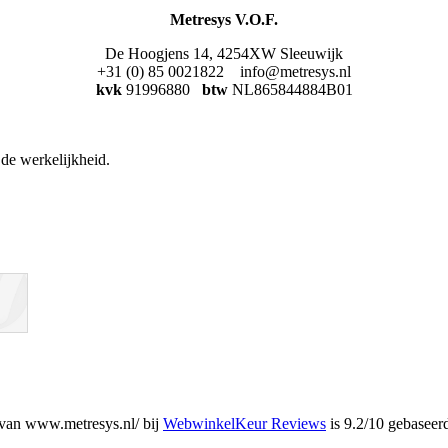
Metresys V.O.F.
De Hoogjens 14, 4254XW Sleeuwijk
+31 (0) 85 0021822 info@metresys.nl
kvk
91996880
btw
NL865844884B01
de werkelijkheid.
van www.metresys.nl/ bij
WebwinkelKeur Reviews
is 9.2/10 gebaseer