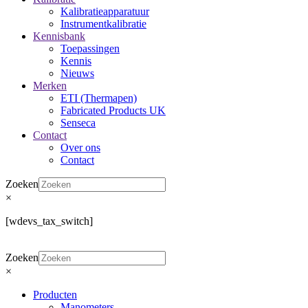
Kalibratieapparatuur
Instrumentkalibratie
Kennisbank
Toepassingen
Kennis
Nieuws
Merken
ETI (Thermapen)
Fabricated Products UK
Senseca
Contact
Over ons
Contact
Zoeken
×
[wdevs_tax_switch]
Zoeken
×
Producten
Manometers