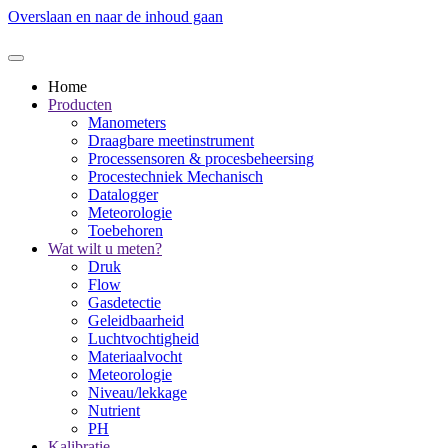
Overslaan en naar de inhoud gaan
Home
Producten
Manometers
Draagbare meetinstrument
Processensoren & procesbeheersing
Procestechniek Mechanisch
Datalogger
Meteorologie
Toebehoren
Wat wilt u meten?
Druk
Flow
Gasdetectie
Geleidbaarheid
Luchtvochtigheid
Materiaalvocht
Meteorologie
Niveau/lekkage
Nutrient
PH
Kalibratie