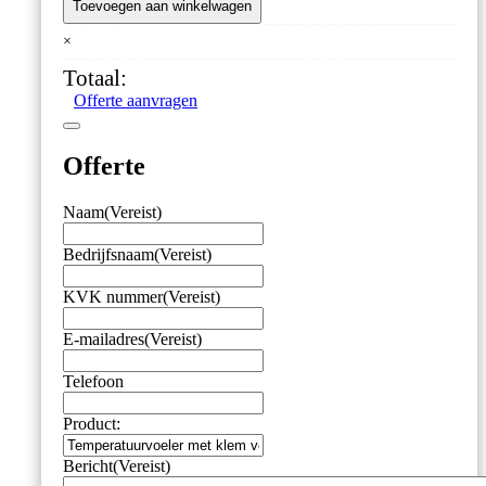
met
Toevoegen aan winkelwagen
klem
×
voor
ChefAlarm
Totaal:
en
Offerte aanvragen
DOT
aantal
Offerte
Naam
(Vereist)
Bedrijfsnaam
(Vereist)
KVK nummer
(Vereist)
E-mailadres
(Vereist)
Telefoon
Product:
Bericht
(Vereist)