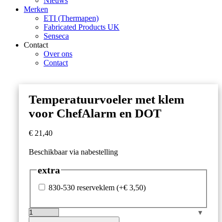
Nieuws
Merken
ETI (Thermapen)
Fabricated Products UK
Senseca
Contact
Over ons
Contact
Temperatuurvoeler met klem
voor ChefAlarm en DOT
€
21,40
Beschikbaar via nabestelling
extra
830-530 reserveklem
(+
€
3,50
)
Temperatuurvoeler