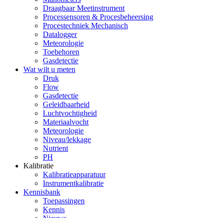
Draagbaar Meetinstrument
Processensoren & Procesbeheersing
Procestechniek Mechanisch
Datalogger
Meteorologie
Toebehoren
Gasdetectie
Wat wilt u meten
Druk
Flow
Gasdetectie
Geleidbaarheid
Luchtvochtigheid
Materiaalvocht
Meteorologie
Niveau/lekkage
Nutrient
PH
Kalibratie
Kalibratieapparatuur
Instrumentkalibratie
Kennisbank
Toepassingen
Kennis