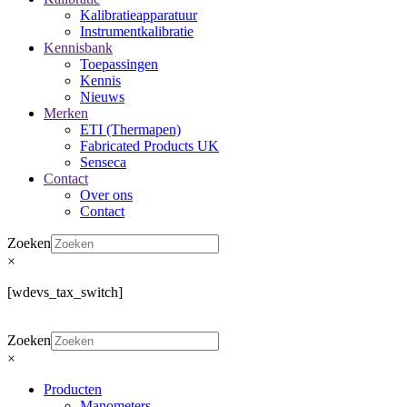
Kalibratieapparatuur
Instrumentkalibratie
Kennisbank
Toepassingen
Kennis
Nieuws
Merken
ETI (Thermapen)
Fabricated Products UK
Senseca
Contact
Over ons
Contact
Zoeken
×
[wdevs_tax_switch]
Zoeken
×
Producten
Manometers