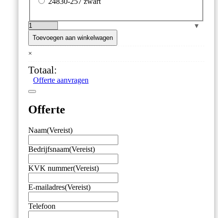
24830-257 zwart
Waterdichte
Stootbescherming
Toevoegen aan winkelwagen
aantal
×
Totaal:
Offerte aanvragen
Offerte
Naam
(Vereist)
Bedrijfsnaam
(Vereist)
KVK nummer
(Vereist)
E-mailadres
(Vereist)
Telefoon