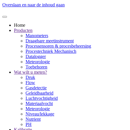
Overslaan en naar de inhoud gaan
Home
Producten
Manometers
Draagbare meetinstrument
Processensoren & procesbeheersing
Procestechniek Mechanisch
Datalogger
Meteorologie
Toebehoren
Wat wilt u meten?
Druk
Flow
Gasdetectie
Geleidbaarheid
Luchtvochtigheid
Materiaalvocht
Meteorologie
Niveau/lekkage
Nutrient
PH
Kalibratie