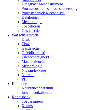
Draagbaar Meetinstrument
Processensoren & Procesbeheersing
Procestechniek Mechanisch
Datalogger
Meteorologie
Toebehoren
Gasdetectie
Wat wilt u meten
Druk
Flow
Gasdetectie
Geleidbaarheid
Luchtvochtigheid
Materiaalvocht
Meteorologie
Niveau/lekkage
Nutrient
PH
Kalibratie
Kalibratieapparatuur
Instrumentkalibratie
Kennisbank
Toepassingen
Kennis