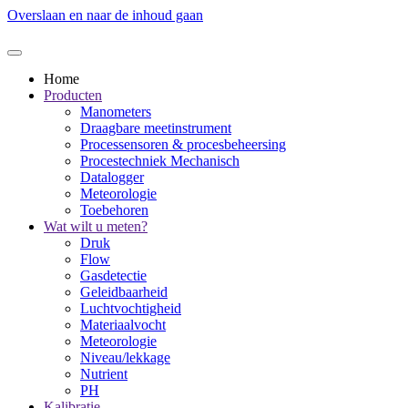
Overslaan en naar de inhoud gaan
Home
Producten
Manometers
Draagbare meetinstrument
Processensoren & procesbeheersing
Procestechniek Mechanisch
Datalogger
Meteorologie
Toebehoren
Wat wilt u meten?
Druk
Flow
Gasdetectie
Geleidbaarheid
Luchtvochtigheid
Materiaalvocht
Meteorologie
Niveau/lekkage
Nutrient
PH
Kalibratie