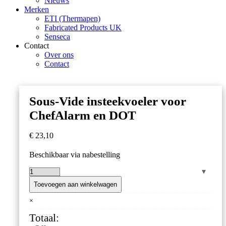
Nieuws
Merken
ETI (Thermapen)
Fabricated Products UK
Senseca
Contact
Over ons
Contact
Sous-Vide insteekvoeler voor
ChefAlarm en DOT
€
23,10
Beschikbaar via nabestelling
Sous-
Vide
Toevoegen aan winkelwagen
insteekvoeler
×
voor
ChefAlarm
Totaal:
en