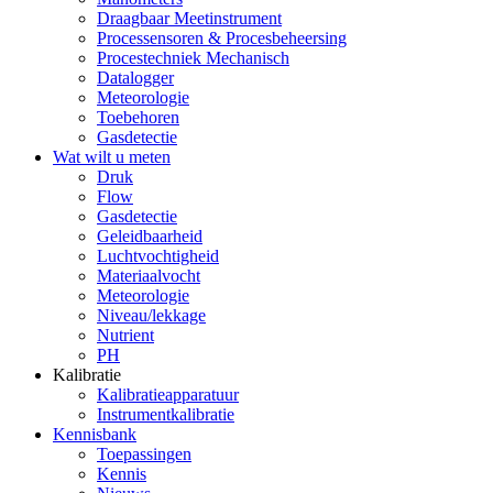
Draagbaar Meetinstrument
Processensoren & Procesbeheersing
Procestechniek Mechanisch
Datalogger
Meteorologie
Toebehoren
Gasdetectie
Wat wilt u meten
Druk
Flow
Gasdetectie
Geleidbaarheid
Luchtvochtigheid
Materiaalvocht
Meteorologie
Niveau/lekkage
Nutrient
PH
Kalibratie
Kalibratieapparatuur
Instrumentkalibratie
Kennisbank
Toepassingen
Kennis