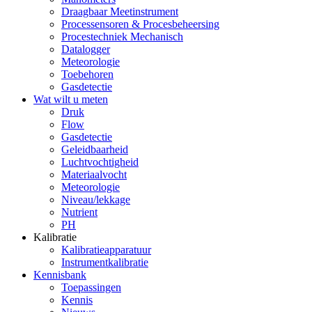
Draagbaar Meetinstrument
Processensoren & Procesbeheersing
Procestechniek Mechanisch
Datalogger
Meteorologie
Toebehoren
Gasdetectie
Wat wilt u meten
Druk
Flow
Gasdetectie
Geleidbaarheid
Luchtvochtigheid
Materiaalvocht
Meteorologie
Niveau/lekkage
Nutrient
PH
Kalibratie
Kalibratieapparatuur
Instrumentkalibratie
Kennisbank
Toepassingen
Kennis