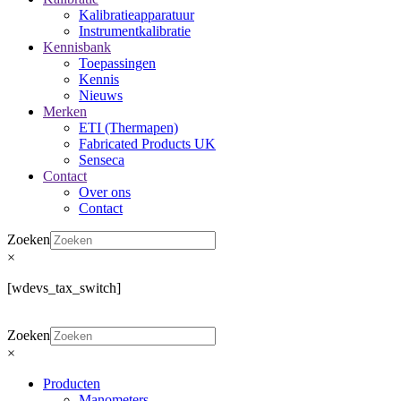
Kalibratieapparatuur
Instrumentkalibratie
Kennisbank
Toepassingen
Kennis
Nieuws
Merken
ETI (Thermapen)
Fabricated Products UK
Senseca
Contact
Over ons
Contact
Zoeken
×
[wdevs_tax_switch]
Zoeken
×
Producten
Manometers