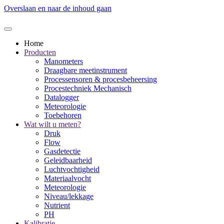
Overslaan en naar de inhoud gaan
Home
Producten
Manometers
Draagbare meetinstrument
Processensoren & procesbeheersing
Procestechniek Mechanisch
Datalogger
Meteorologie
Toebehoren
Wat wilt u meten?
Druk
Flow
Gasdetectie
Geleidbaarheid
Luchtvochtigheid
Materiaalvocht
Meteorologie
Niveau/lekkage
Nutrient
PH
Kalibratie