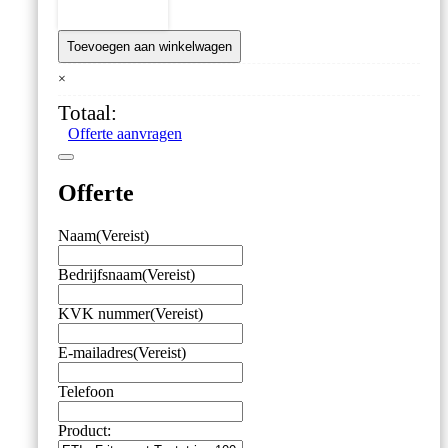
ETI
–
Frituurvet
Toevoegen aan winkelwagen
Teststrips
100
×
stuks
Totaal:
–
Snel
Offerte aanvragen
en
eenvoudig
de
Offerte
kwaliteit
van
frituurvet
Naam
(Vereist)
controleren
aantal
Bedrijfsnaam
(Vereist)
KVK nummer
(Vereist)
E-mailadres
(Vereist)
Telefoon
Product: