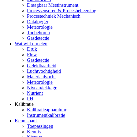
Draagbaar Meetinstrument
Processensoren & Procesbeheersing
Procestechniek Mechanisch
Datalogger
Meteorologie
Toebehoren
Gasdetectie
Wat wilt u meten
Druk
Flow
Gasdetectie
Geleidbaarheid
Luchtvochtigheid
Materiaalvocht
Meteorologie
Niveau/lekkage
Nutrient
PH
Kalibratie
Kalibratieapparatuur
Instrumentkalibratie
Kennisbank
Toepassingen
Kennis