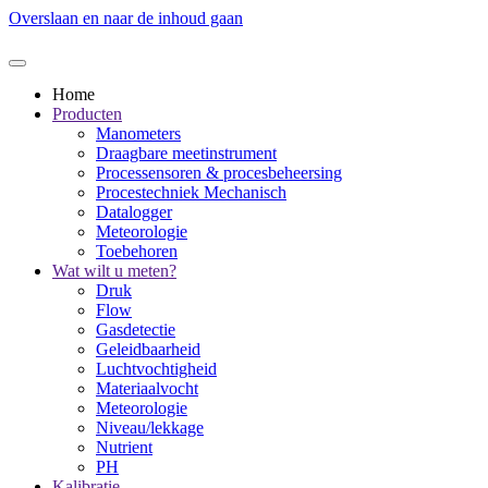
Overslaan en naar de inhoud gaan
Home
Producten
Manometers
Draagbare meetinstrument
Processensoren & procesbeheersing
Procestechniek Mechanisch
Datalogger
Meteorologie
Toebehoren
Wat wilt u meten?
Druk
Flow
Gasdetectie
Geleidbaarheid
Luchtvochtigheid
Materiaalvocht
Meteorologie
Niveau/lekkage
Nutrient
PH
Kalibratie