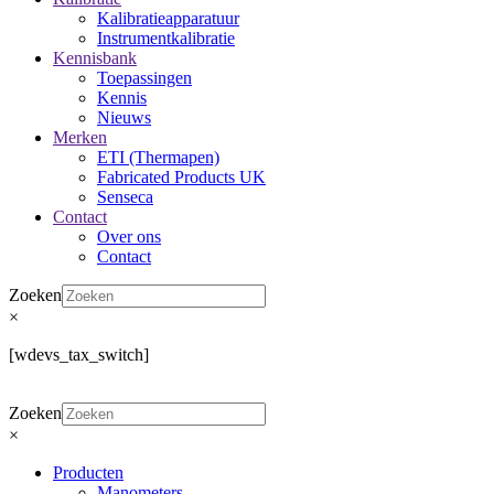
Kalibratieapparatuur
Instrumentkalibratie
Kennisbank
Toepassingen
Kennis
Nieuws
Merken
ETI (Thermapen)
Fabricated Products UK
Senseca
Contact
Over ons
Contact
Zoeken
×
[wdevs_tax_switch]
Zoeken
×
Producten
Manometers