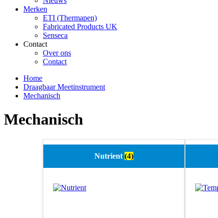
Nieuws
Merken
ETI (Thermapen)
Fabricated Products UK
Senseca
Contact
Over ons
Contact
Home
Draagbaar Meetinstrument
Mechanisch
Mechanisch
Nutrient
(4)