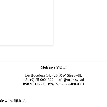
Metresys V.O.F.
De Hoogjens 14, 4254XW Sleeuwijk
+31 (0) 85 0021822 info@metresys.nl
kvk
91996880
btw
NL865844884B01
de werkelijkheid.