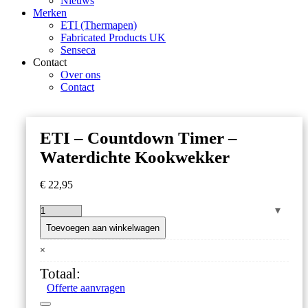
Nieuws
Merken
ETI (Thermapen)
Fabricated Products UK
Senseca
Contact
Over ons
Contact
ETI – Countdown Timer –
Waterdichte Kookwekker
€
22,95
ETI
–
Toevoegen aan winkelwagen
Countdown
×
Timer
–
Totaal:
Waterdichte
Offerte aanvragen
Kookwekker
aantal