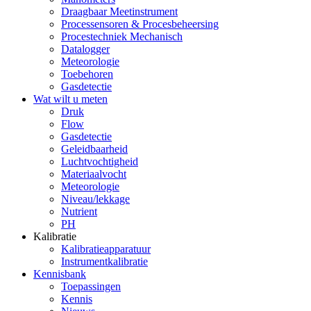
Draagbaar Meetinstrument
Processensoren & Procesbeheersing
Procestechniek Mechanisch
Datalogger
Meteorologie
Toebehoren
Gasdetectie
Wat wilt u meten
Druk
Flow
Gasdetectie
Geleidbaarheid
Luchtvochtigheid
Materiaalvocht
Meteorologie
Niveau/lekkage
Nutrient
PH
Kalibratie
Kalibratieapparatuur
Instrumentkalibratie
Kennisbank
Toepassingen
Kennis