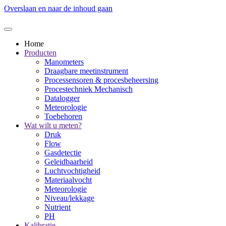
Overslaan en naar de inhoud gaan
Home
Producten
Manometers
Draagbare meetinstrument
Processensoren & procesbeheersing
Procestechniek Mechanisch
Datalogger
Meteorologie
Toebehoren
Wat wilt u meten?
Druk
Flow
Gasdetectie
Geleidbaarheid
Luchtvochtigheid
Materiaalvocht
Meteorologie
Niveau/lekkage
Nutrient
PH
Kalibratie