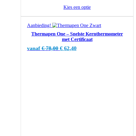
Kies een optie
Dit
Aanbieding!
product
Thermapen One – Snelste Kernthermometer
heeft
met Certificaat
meerdere
variaties.
Oorspronkelijke
Huidige
vanaf
€
78,00
€
62,40
Deze
prijs
prijs
optie
was:
is:
kan
€ 78,00.
€ 62,40.
gekozen
worden
op
de
productpagina