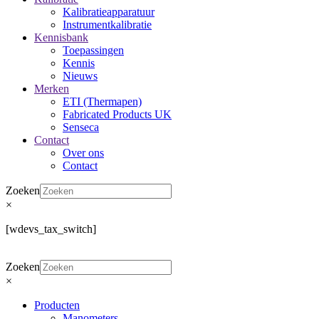
Kalibratieapparatuur
Instrumentkalibratie
Kennisbank
Toepassingen
Kennis
Nieuws
Merken
ETI (Thermapen)
Fabricated Products UK
Senseca
Contact
Over ons
Contact
Zoeken
×
[wdevs_tax_switch]
Zoeken
×
Producten
Manometers