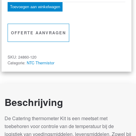
thermometer
Toevoegen aan winkelwagen
kit
aantal
OFFERTE AANVRAGEN
SKU:
24860-120
Categorie:
NTC Thermistor
Beschrijving
De Catering thermometer Kit is een meetset met
toebehoren voor controle van de temperatuur bij de
logistiek van voedingsmiddelen, levensmiddelen. Zowel bij