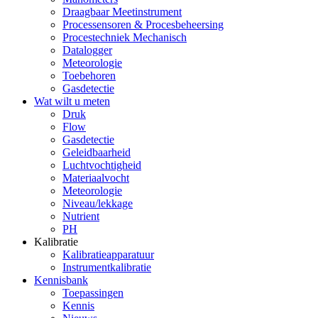
Draagbaar Meetinstrument
Processensoren & Procesbeheersing
Procestechniek Mechanisch
Datalogger
Meteorologie
Toebehoren
Gasdetectie
Wat wilt u meten
Druk
Flow
Gasdetectie
Geleidbaarheid
Luchtvochtigheid
Materiaalvocht
Meteorologie
Niveau/lekkage
Nutrient
PH
Kalibratie
Kalibratieapparatuur
Instrumentkalibratie
Kennisbank
Toepassingen
Kennis