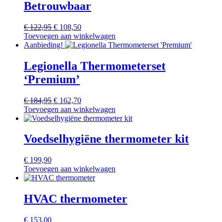
Betrouwbaar
Oorspronkelijke
Huidige
€
122,95
€
108,50
prijs
prijs
Toevoegen aan winkelwagen
was:
is:
Aanbieding!
€ 122,95.
€ 108,50.
Legionella Thermometerset
‘Premium’
Oorspronkelijke
Huidige
€
184,95
€
162,70
prijs
prijs
Toevoegen aan winkelwagen
was:
is:
€ 184,95.
€ 162,70.
Voedselhygiëne thermometer kit
€
199,90
Toevoegen aan winkelwagen
HVAC thermometer
€
153,00