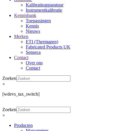
Kalibratieapparatuur
Instrumentkalibratie
Kennisbank
Toepassingen
Kennis
Nieuws
Merken
ETI (Thermapen)
Fabricated Products UK
Senseca
Contact
Over ons
Contact
Zoeken
×
[wdevs_tax_switch]
Zoeken
×
Producten
Manometers