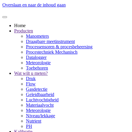
Overslaan en naar de inhoud gaan
Home
Producten
Manometers
Draagbare meetinstrument
Processensoren & procesbeheersing
Procestechniek Mechanisch
Datalogger
Meteorologie
Toebehoren
Wat wilt u meten?
Druk
Flow
Gasdetectie
Geleidbaarheid
Luchtvochtigheid
Materiaalvocht
Meteorologie
Niveau/lekkage
Nutrient
PH
Kalibratie