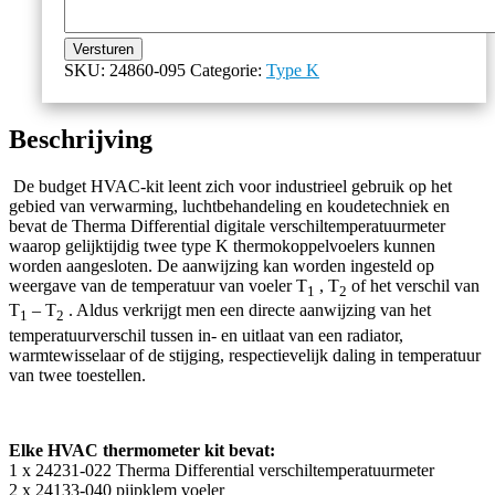
Versturen
SKU:
24860-095
Categorie:
Type K
Beschrijving
De budget HVAC-kit leent zich voor industrieel gebruik op het
gebied van verwarming, luchtbehandeling en koudetechniek en
bevat de Therma Differential digitale verschiltemperatuurmeter
waarop gelijktijdig twee type K thermokoppelvoelers kunnen
worden aangesloten. De aanwijzing kan worden ingesteld op
weergave van de temperatuur van voeler T
, T
of het verschil van
1
2
T
– T
. Aldus verkrijgt men een directe aanwijzing van het
1
2
temperatuurverschil tussen in- en uitlaat van een radiator,
warmtewisselaar of de stijging, respectievelijk daling in temperatuur
van twee toestellen.
Elke HVAC thermometer kit bevat:
1 x 24231-022 Therma Differential verschiltemperatuurmeter
2 x 24133-040 pijpklem voeler