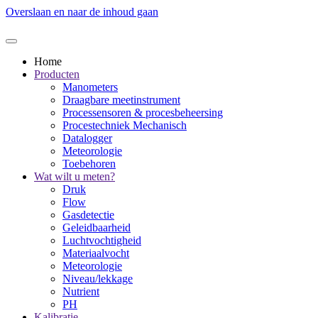
Overslaan en naar de inhoud gaan
Home
Producten
Manometers
Draagbare meetinstrument
Processensoren & procesbeheersing
Procestechniek Mechanisch
Datalogger
Meteorologie
Toebehoren
Wat wilt u meten?
Druk
Flow
Gasdetectie
Geleidbaarheid
Luchtvochtigheid
Materiaalvocht
Meteorologie
Niveau/lekkage
Nutrient
PH
Kalibratie