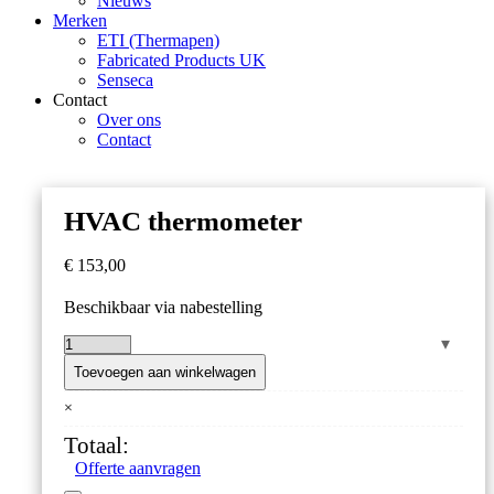
Nieuws
Merken
ETI (Thermapen)
Fabricated Products UK
Senseca
Contact
Over ons
Contact
HVAC thermometer
€
153,00
Beschikbaar via nabestelling
HVAC
thermometer
Toevoegen aan winkelwagen
aantal
×
Totaal:
Offerte aanvragen