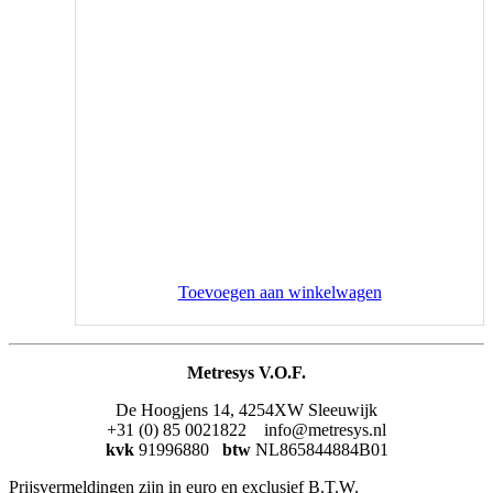
Toevoegen aan winkelwagen
Metresys V.O.F.
De Hoogjens 14, 4254XW Sleeuwijk
+31 (0) 85 0021822 info@metresys.nl
kvk
91996880
btw
NL865844884B01
Prijsvermeldingen zijn in euro en exclusief B.T.W.