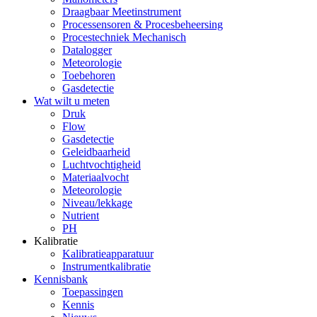
Draagbaar Meetinstrument
Processensoren & Procesbeheersing
Procestechniek Mechanisch
Datalogger
Meteorologie
Toebehoren
Gasdetectie
Wat wilt u meten
Druk
Flow
Gasdetectie
Geleidbaarheid
Luchtvochtigheid
Materiaalvocht
Meteorologie
Niveau/lekkage
Nutrient
PH
Kalibratie
Kalibratieapparatuur
Instrumentkalibratie
Kennisbank
Toepassingen
Kennis