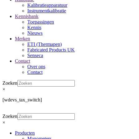
Kalibratieapparatuur
Instrumentkalibratie
Kennisbank
Toepassingen
Kennis
Nieuws
Merken
ETI (Thermapen)
Fabricated Products UK
Senseca
Contact
Over ons
Contact
Zoeken
×
[wdevs_tax_switch]
Zoeken
×
Producten
Manometers