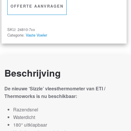
'Sizzle'
OFFERTE AANVRAGEN
Razendsnelle
Vleesthermometer
aantal
SKU:
24810-7xx
Categorie:
Vaste Voeler
Beschrijving
De nieuwe ‘Sizzle’ vleesthermometer van ETI /
Thermoworks is nu beschikbaar:
Razendsnel
Waterdicht
180° uitklapbaar