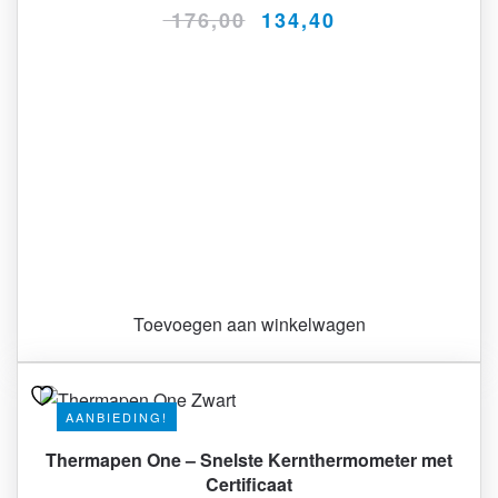
OORSPRONKELIJKE
HUIDIGE
176,00
134,40
PRIJS
PRIJS
WAS:
IS:
€ 176,00.
€ 134,40.
Toevoegen aan winkelwagen
Dit
AANBIEDING!
product
heeft
Thermapen One – Snelste Kernthermometer met
Certificaat
meerdere