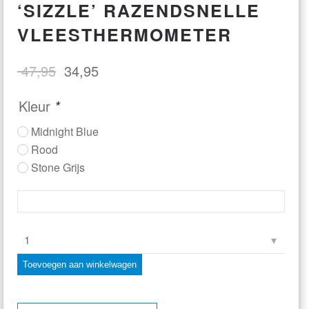
‘SIZZLE’ RAZENDSNELLE
VLEESTHERMOMETER
Oorspronkelijke
Huidige
47,95
34,95
prijs
prijs
Kleur
*
was:
is:
€ 47,95.
€ 34,95.
Midnight Blue
Rood
Stone Grijs
ETI
/
Toevoegen aan winkelwagen
Thermoworks
–