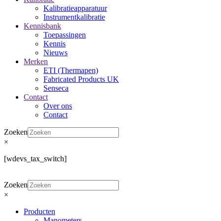
Kalibratieapparatuur
Instrumentkalibratie
Kennisbank
Toepassingen
Kennis
Nieuws
Merken
ETI (Thermapen)
Fabricated Products UK
Senseca
Contact
Over ons
Contact
Zoeken
×
[wdevs_tax_switch]
Zoeken
×
Producten
Manometers