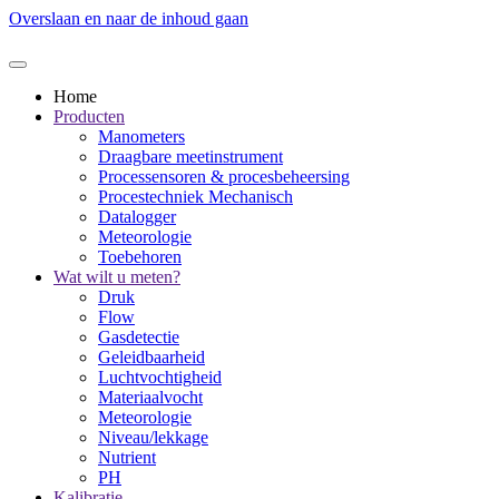
Overslaan en naar de inhoud gaan
Home
Producten
Manometers
Draagbare meetinstrument
Processensoren & procesbeheersing
Procestechniek Mechanisch
Datalogger
Meteorologie
Toebehoren
Wat wilt u meten?
Druk
Flow
Gasdetectie
Geleidbaarheid
Luchtvochtigheid
Materiaalvocht
Meteorologie
Niveau/lekkage
Nutrient
PH
Kalibratie