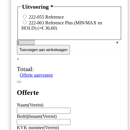
Uitvoering
*
222-055 Reference
222-063 Reference Plus (MIN/MAX en
HOLD)
(+
€
36,60
)
IJkthermometer
'Reference
Toevoegen aan winkelwagen
(Plus)'
×
–
±0.03
Totaal:
°C
Offerte aanvragen
Nauwkeurig
–
Met
Offerte
5-
punts
ISO17025
Naam
(Vereist)
Kalibratierapport
aantal
Bedrijfsnaam
(Vereist)
KVK nummer
(Vereist)