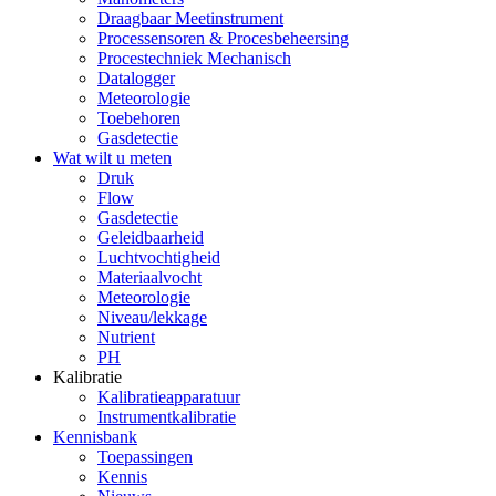
Draagbaar Meetinstrument
Processensoren & Procesbeheersing
Procestechniek Mechanisch
Datalogger
Meteorologie
Toebehoren
Gasdetectie
Wat wilt u meten
Druk
Flow
Gasdetectie
Geleidbaarheid
Luchtvochtigheid
Materiaalvocht
Meteorologie
Niveau/lekkage
Nutrient
PH
Kalibratie
Kalibratieapparatuur
Instrumentkalibratie
Kennisbank
Toepassingen
Kennis