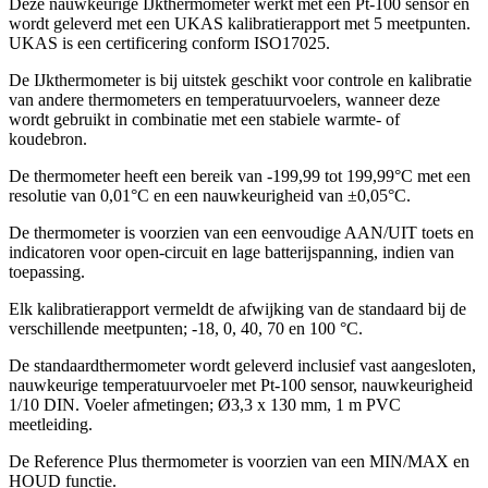
Deze nauwkeurige IJkthermometer werkt met een Pt-100 sensor en
wordt geleverd met een UKAS kalibratierapport met 5 meetpunten.
UKAS is een certificering conform ISO17025.
De IJkthermometer is bij uitstek geschikt voor controle en kalibratie
van andere thermometers en temperatuurvoelers, wanneer deze
wordt gebruikt in combinatie met een stabiele warmte- of
koudebron.
De thermometer heeft een bereik van -199,99 tot 199,99°C met een
resolutie van 0,01°C en een nauwkeurigheid van ±0,05°C.
De thermometer is voorzien van een eenvoudige AAN/UIT toets en
indicatoren voor open-circuit en lage batterijspanning, indien van
toepassing.
Elk kalibratierapport vermeldt de afwijking van de standaard bij de
verschillende meetpunten; -18, 0, 40, 70 en 100 °C.
De standaardthermometer wordt geleverd inclusief vast aangesloten,
nauwkeurige temperatuurvoeler met Pt-100 sensor, nauwkeurigheid
1/10 DIN. Voeler afmetingen; Ø3,3 x 130 mm, 1 m PVC
meetleiding.
De Reference Plus thermometer is voorzien van een MIN/MAX en
HOUD functie.