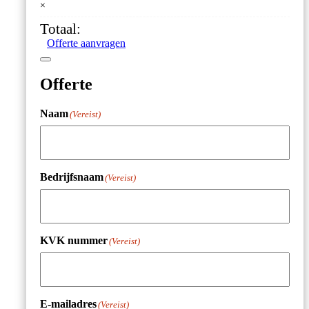
×
Thermometer
IP66/67
Totaal:
–
Offerte aanvragen
Vaatwasmachinebestendig
–
Max/Min
Offerte
aantal
Naam
(Vereist)
Bedrijfsnaam
(Vereist)
KVK nummer
(Vereist)
E-mailadres
(Vereist)