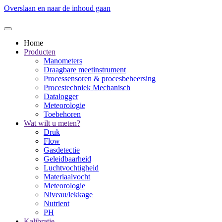
Overslaan en naar de inhoud gaan
Home
Producten
Manometers
Draagbare meetinstrument
Processensoren & procesbeheersing
Procestechniek Mechanisch
Datalogger
Meteorologie
Toebehoren
Wat wilt u meten?
Druk
Flow
Gasdetectie
Geleidbaarheid
Luchtvochtigheid
Materiaalvocht
Meteorologie
Niveau/lekkage
Nutrient
PH
Kalibratie