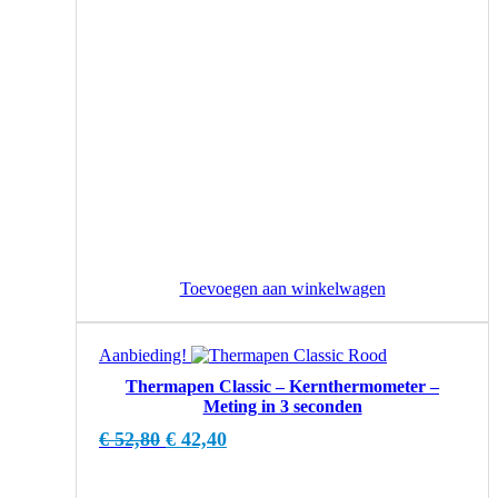
Toevoegen aan winkelwagen
Aanbieding!
Thermapen Classic – Kernthermometer –
Meting in 3 seconden
Oorspronkelijke
Huidige
€
52,80
€
42,40
prijs
prijs
was:
is: