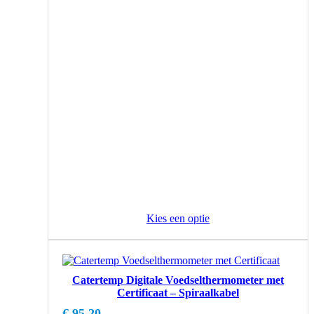
€ 52,80.
€ 42,40.
Kies een optie
Catertemp Digitale Voedselthermometer met
Certificaat – Spiraalkabel
€
95,20