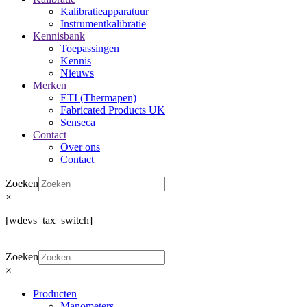
Kalibratieapparatuur
Instrumentkalibratie
Kennisbank
Toepassingen
Kennis
Nieuws
Merken
ETI (Thermapen)
Fabricated Products UK
Senseca
Contact
Over ons
Contact
Zoeken
×
[wdevs_tax_switch]
Zoeken
×
Producten
Manometers