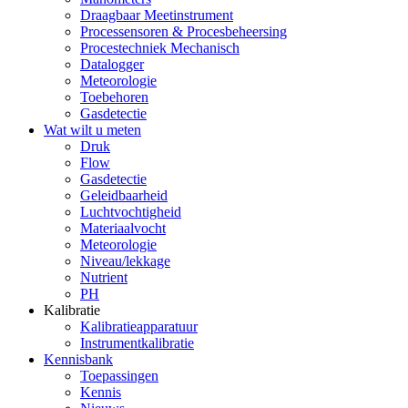
Draagbaar Meetinstrument
Processensoren & Procesbeheersing
Procestechniek Mechanisch
Datalogger
Meteorologie
Toebehoren
Gasdetectie
Wat wilt u meten
Druk
Flow
Gasdetectie
Geleidbaarheid
Luchtvochtigheid
Materiaalvocht
Meteorologie
Niveau/lekkage
Nutrient
PH
Kalibratie
Kalibratieapparatuur
Instrumentkalibratie
Kennisbank
Toepassingen
Kennis