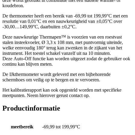
deze wordt gebruikt in combinatie met een stabiele warmte- of
koudebron.
De thermometer heeft een bereik van -69,99 tot 199,99°C met een
resolutie van 0,01°C en een nauwkeurigheid van ±0,05°C over
-30,00…149,99°C, daarbuiten ±0,2°C.
Deze nauwkeurige Thermapen™ is voorzien van een roestvast
stalen insteekvoeler, Ø 3,3 x 108 mm, met puntvormig uiteinde,
welke eenvoudig 180° terug kan zwenken in de zijkant van het
instrument. Het toestel schakel vanzelf uit na 10 minuten.
Deze Auto-Off functie kan worden uitgezet zodat de gebruiker ook
continu kan blijven meten.
De IJkthermometer wordt geleverd met een bijbehorende
schermhoes om veilig op te bergen en te vervoeren.
Het kalibratierapport kan ook opgesteld worden met specifieke
meetpunten. Neem hierover gerust contact op.
Productinformatie
meetbereik
-69,99 tot 199,99°C