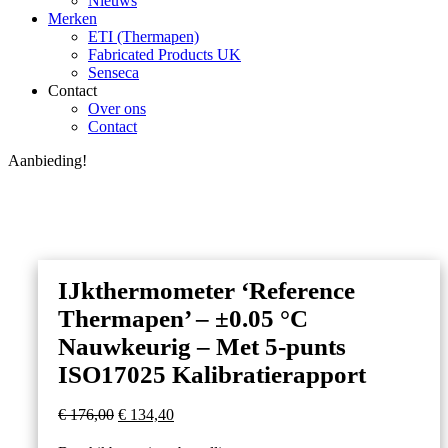
Nieuws
Merken
ETI (Thermapen)
Fabricated Products UK
Senseca
Contact
Over ons
Contact
Aanbieding!
IJkthermometer ‘Reference
Thermapen’ – ±0.05 °C
Nauwkeurig – Met 5-punts
ISO17025 Kalibratierapport
Oorspronkelijke
Huidige
€
176,00
€
134,40
prijs
prijs