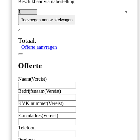
was:
is:
Beschikbaar via nabestelling
€ 176,00.
€ 134,40.
IJkthermometer
'Reference
Toevoegen aan winkelwagen
Thermapen'
×
–
±0.05
Totaal:
°C
Offerte aanvragen
Nauwkeurig
–
Met
Offerte
5-
punts
ISO17025
Naam
(Vereist)
Kalibratierapport
aantal
Bedrijfsnaam
(Vereist)
KVK nummer
(Vereist)
E-mailadres
(Vereist)
Telefoon
Product: