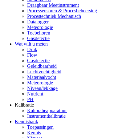
Draagbaar Meetinstrument
Processensoren & Procesbeheersing
Procestechniek Mechanisch
Datalogger
Meteorologie
Toebehoren
Gasdetectie
Wat wilt u meten
Druk
Flow
Gasdetectie
Geleidbaarheid
Luchtvochtigheid
Materiaalvocht
Meteorologie
Niveau/lekkage
Nutrient
PH
Kalibratie
Kalibratieapparatuur
Instrumentkalibratie
Kennisbank
Toepassingen
Kennis