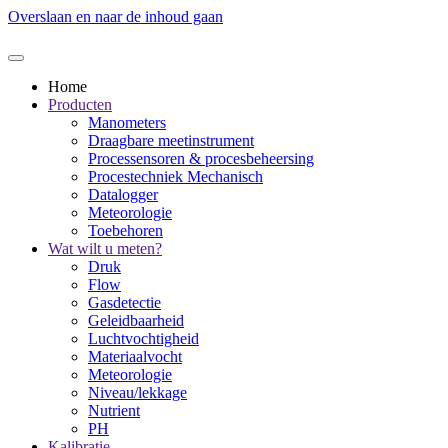
Overslaan en naar de inhoud gaan
Home
Producten
Manometers
Draagbare meetinstrument
Processensoren & procesbeheersing
Procestechniek Mechanisch
Datalogger
Meteorologie
Toebehoren
Wat wilt u meten?
Druk
Flow
Gasdetectie
Geleidbaarheid
Luchtvochtigheid
Materiaalvocht
Meteorologie
Niveau/lekkage
Nutrient
PH
Kalibratie