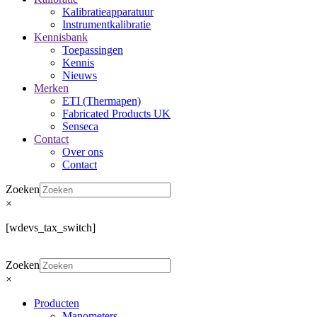
Kalibratieapparatuur
Instrumentkalibratie
Kennisbank
Toepassingen
Kennis
Nieuws
Merken
ETI (Thermapen)
Fabricated Products UK
Senseca
Contact
Over ons
Contact
Zoeken
×
[wdevs_tax_switch]
Zoeken
×
Producten
Manometers