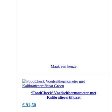
op
de
productpagina
Maak een keuze
‘FoodCheck’ Voedselthermometer met
Kalibratiecertificaat
€
91,50