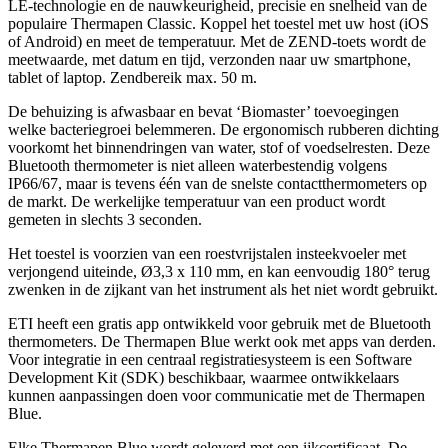
LE-technologie en de nauwkeurigheid, precisie en snelheid van de
populaire Thermapen Classic. Koppel het toestel met uw host (iOS
of Android) en meet de temperatuur. Met de ZEND-toets wordt de
meetwaarde, met datum en tijd, verzonden naar uw smartphone,
tablet of laptop. Zendbereik max. 50 m.
De behuizing is afwasbaar en bevat ‘Biomaster’ toevoegingen
welke bacteriegroei belemmeren. De ergonomisch rubberen dichting
voorkomt het binnendringen van water, stof of voedselresten. Deze
Bluetooth thermometer is niet alleen waterbestendig volgens
IP66/67, maar is tevens één van de snelste contactthermometers op
de markt. De werkelijke temperatuur van een product wordt
gemeten in slechts 3 seconden.
Het toestel is voorzien van een roestvrijstalen insteekvoeler met
verjongend uiteinde, Ø3,3 x 110 mm, en kan eenvoudig 180° terug
zwenken in de zijkant van het instrument als het niet wordt gebruikt.
ETI heeft een gratis app ontwikkeld voor gebruik met de Bluetooth
thermometers. De Thermapen Blue werkt ook met apps van derden.
Voor integratie in een centraal registratiesysteem is een Software
Development Kit (SDK) beschikbaar, waarmee ontwikkelaars
kunnen aanpassingen doen voor communicatie met de Thermapen
Blue.
Elke Thermapen Blue wordt geleverd met een ijkcertificaat. De