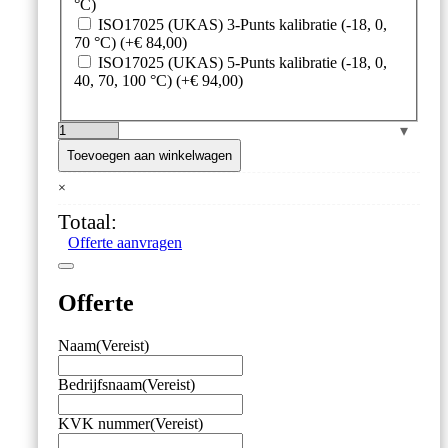
°C)
ISO17025 (UKAS) 3-Punts kalibratie (-18, 0,
70 °C)
(+
€
84,00
)
ISO17025 (UKAS) 5-Punts kalibratie (-18, 0,
40, 70, 100 °C)
(+
€
94,00
)
Thermapen
Blue
Toevoegen aan winkelwagen
–
×
Bluetooth
Thermometer
Totaal:
aantal
Offerte aanvragen
Offerte
Naam
(Vereist)
Bedrijfsnaam
(Vereist)
KVK nummer
(Vereist)