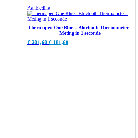
Aanbieding!
Thermapen One Blue – Bluetooth Thermometer
– Meting in 1 seconde
Oorspronkelijke
Huidige
€
201,60
€
181,60
prijs
prijs
was:
is:
€ 201,60.
€ 181,60.