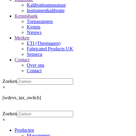
Kalibratieapparatuur
Instrumentkalibratie
Kennisbank
Toepassingen
Kennis
Nieuws
Merken
ETI (Thermapen)
Fabricated Products UK
Senseca
Contact
Over ons
Contact
Zoeken
×
[wdevs_tax_switch]
Zoeken
×
Producten
Manometers