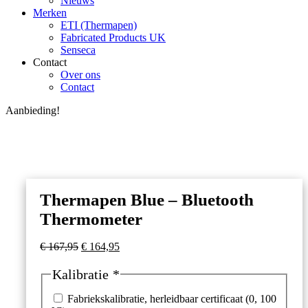
Nieuws
Merken
ETI (Thermapen)
Fabricated Products UK
Senseca
Contact
Over ons
Contact
Aanbieding!
Thermapen Blue – Bluetooth
Thermometer
Oorspronkelijke
Huidige
€
167,95
€
164,95
prijs
prijs
was:
is:
Kalibratie
*
€ 167,95.
€ 164,95.
Fabriekskalibratie, herleidbaar certificaat (0, 100