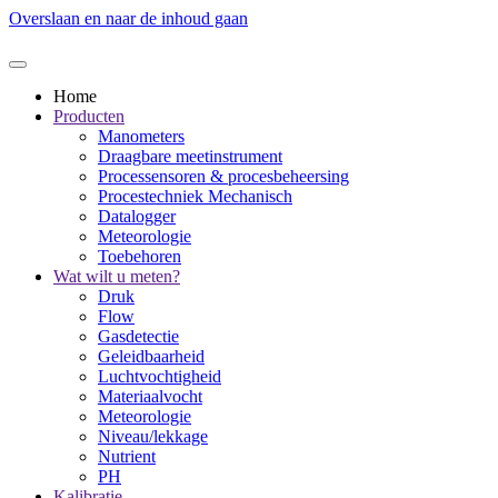
Overslaan en naar de inhoud gaan
Home
Producten
Manometers
Draagbare meetinstrument
Processensoren & procesbeheersing
Procestechniek Mechanisch
Datalogger
Meteorologie
Toebehoren
Wat wilt u meten?
Druk
Flow
Gasdetectie
Geleidbaarheid
Luchtvochtigheid
Materiaalvocht
Meteorologie
Niveau/lekkage
Nutrient
PH
Kalibratie