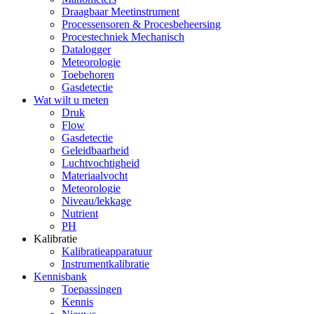
Draagbaar Meetinstrument
Processensoren & Procesbeheersing
Procestechniek Mechanisch
Datalogger
Meteorologie
Toebehoren
Gasdetectie
Wat wilt u meten
Druk
Flow
Gasdetectie
Geleidbaarheid
Luchtvochtigheid
Materiaalvocht
Meteorologie
Niveau/lekkage
Nutrient
PH
Kalibratie
Kalibratieapparatuur
Instrumentkalibratie
Kennisbank
Toepassingen
Kennis