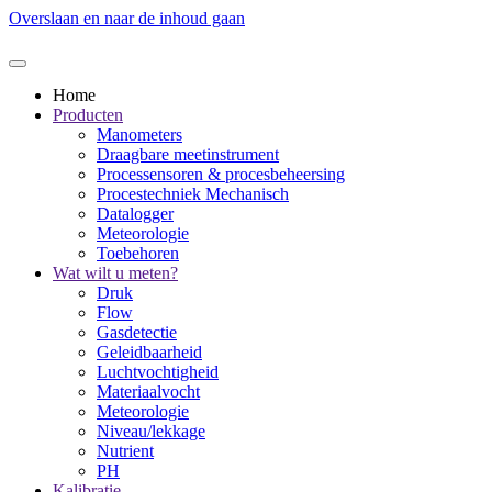
Overslaan en naar de inhoud gaan
Home
Producten
Manometers
Draagbare meetinstrument
Processensoren & procesbeheersing
Procestechniek Mechanisch
Datalogger
Meteorologie
Toebehoren
Wat wilt u meten?
Druk
Flow
Gasdetectie
Geleidbaarheid
Luchtvochtigheid
Materiaalvocht
Meteorologie
Niveau/lekkage
Nutrient
PH
Kalibratie