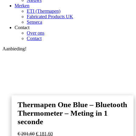
Nieuws
Merken
ETI (Thermapen)
Fabricated Products UK
Senseca
Contact
Over ons
Contact
Aanbieding!
Thermapen One Blue – Bluetooth
Thermometer – Meting in 1
seconde
Oorspronkelijke
Huidige
€
201,60
€
181,60