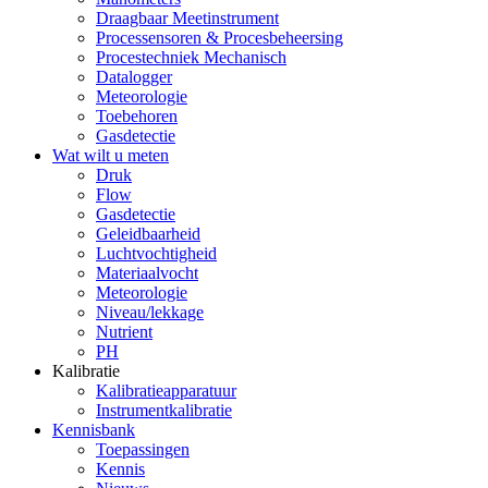
Draagbaar Meetinstrument
Processensoren & Procesbeheersing
Procestechniek Mechanisch
Datalogger
Meteorologie
Toebehoren
Gasdetectie
Wat wilt u meten
Druk
Flow
Gasdetectie
Geleidbaarheid
Luchtvochtigheid
Materiaalvocht
Meteorologie
Niveau/lekkage
Nutrient
PH
Kalibratie
Kalibratieapparatuur
Instrumentkalibratie
Kennisbank
Toepassingen
Kennis