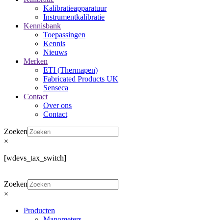
Kalibratieapparatuur
Instrumentkalibratie
Kennisbank
Toepassingen
Kennis
Nieuws
Merken
ETI (Thermapen)
Fabricated Products UK
Senseca
Contact
Over ons
Contact
Zoeken
×
[wdevs_tax_switch]
Zoeken
×
Producten
Manometers