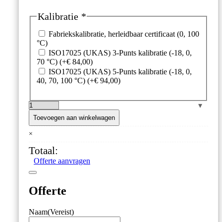
prijs
prijs
was:
is:
Kalibratie
*
€ 201,60.
€ 181,60.
Fabriekskalibratie, herleidbaar certificaat (0, 100
°C)
ISO17025 (UKAS) 3-Punts kalibratie (-18, 0,
70 °C)
(+
€
84,00
)
ISO17025 (UKAS) 5-Punts kalibratie (-18, 0,
40, 70, 100 °C)
(+
€
94,00
)
Thermapen
One
Toevoegen aan winkelwagen
Blue
×
–
Bluetooth
Totaal:
Thermometer
Offerte aanvragen
–
Meting
in
Offerte
1
seconde
aantal
Naam
(Vereist)