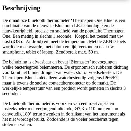
Beschrijving
De draadloze bluetooth thermometer ‘Thermapen One Blue’ is een
combinatie van de nieuwste Bluetooth LE-technologie en de
nauwkeurigheid, precisie en snelheid van de populaire Thermapen
One. Een meting in slechts 1 seconde. Koppel het toestel met uw
host (iOS of Android) en meet de temperatuur. Met de ZEND-toets
wordt de meetwaarde, met datum en tijd, verzonden naar uw
smartphone, tablet of laptop. Zendbereik max. 50 m.
De behuizing is afwasbaar en bevat ‘Biomaster’ toevoegingen
welke bacteriegroei belemmeren. De ergonomisch rubberen dichting
voorkomt het binnendringen van water, stof of voedselresten. De
Thermapen Blue is niet alleen waterbestendig volgens IP66/67,
maar is tevens de snelste contactthermometer op de markt. De
werkelijke temperatuur van een product wordt gemeten in slechts 3
seconden.
De bluetooth thermometer is voorzien van een roestvrijstalen
insteekvoeler met verjongend uiteinde, Ø3,3 x 110 mm, en kan
eenvoudig 180° terug zwenken in de zijkant van het instrument als
het niet wordt gebruikt. Zodoende is de voeler beschermt tegen
stoten en vallen.