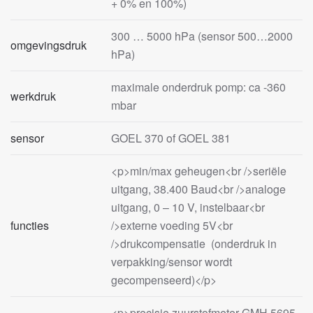
+ 0% en 100%)
300 … 5000 hPa (sensor 500…2000
omgevingsdruk
hPa)
maximale onderdruk pomp: ca -360
werkdruk
mbar
sensor
GOEL 370 of GOEL 381
<p>min/max geheugen<br />seriële
uitgang, 38.400 Baud<br />analoge
uitgang, 0 – 10 V, instelbaar<br
functies
/>externe voeding 5V<br
/>drukcompensatie (onderdruk in
verpakking/sensor wordt
gecompenseerd)</p>
<p>precisie zuurstofmeter GMH 5695