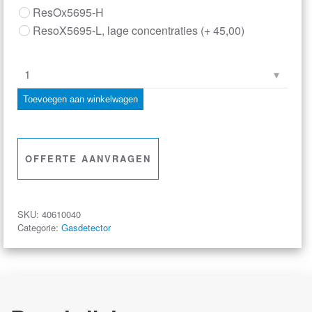
ResOx5695-H
ResoX5695-L, lage concentraties
(+
45,00
)
ResOx
5695
Toevoegen aan winkelwagen
Meetset
Restzuurstof
aantal
OFFERTE AANVRAGEN
SKU:
40610040
Categorie:
Gasdetector