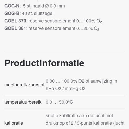
GOG-N
: 5 st. naald Ø 0,9 mm
GOG-B
: 40 st. sluitzegel
GOEL 370
: reserve sensorelement 0…100% O
2
GOEL 381
: reserve sensorelement 0…25% O
2
Productinformatie
0,00 … 100,0% O2 of aanwijzing in
meetbereik zuurstof
hPa O2 / mmHg O2
temperatuurbereik
0,0 … 50,0°C
snelle kabliratie aan de lucht met
kalibratie
drukknop of 2 / 3-punts kalibratie (lucht