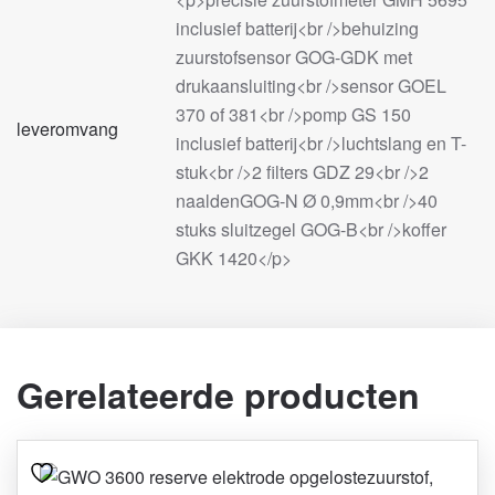
inclusief batterij<br />behuizing
zuurstofsensor GOG-GDK met
drukaansluiting<br />sensor GOEL
370 of 381<br />pomp GS 150
leveromvang
inclusief batterij<br />luchtslang en T-
stuk<br />2 filters GDZ 29<br />2
naaldenGOG-N Ø 0,9mm<br />40
stuks sluitzegel GOG-B<br />koffer
GKK 1420</p>
Gerelateerde producten